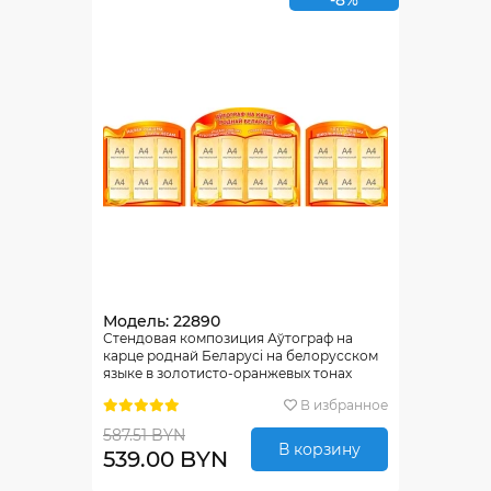
-8%
Модель: 22890
Стендовая композиция Аўтограф на
карце роднай Беларусi на белорусском
языке в золотисто-оранжевых тонах
2950*1040мм
В избранное
587.51 BYN
В корзину
539.00 BYN