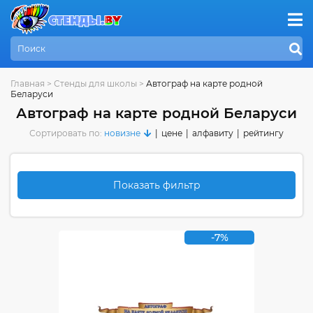
Главная
>
Стенды для школы
>
Автограф на карте родной
Беларуси
Автограф на карте родной Беларуси
Сортировать по:
новизне
|
цене
|
алфавиту
|
рейтингу
Показать фильтр
-7%