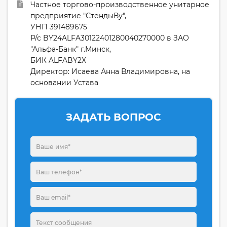
Частное торгово-производственное унитарное
предприятие "СтендыВу",
УНП 391489675
Р/с BY24ALFA30122401280040270000 в ЗАО
"Альфа-Банк" г.Минск,
БИК ALFABY2X
Директор: Исаева Анна Владимировна, на
основании Устава
ЗАДАТЬ ВОПРОС