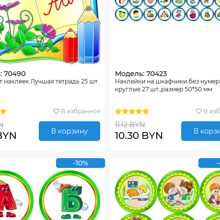
: 70490
Модель: 70423
 наклеек Лучшая тетрадь 25 шт
Наклейки на шкафчики без нуме
круглые 27 шт.,размер 50*50 мм
В избранное
В из
N
11.12 BYN
В корзину
В корз
 BYN
10.30 BYN
-10%