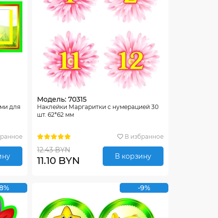
Модель: 70315
ми для
Наклейки Маргаритки с нумерацией 30
шт. 62*62 мм
бранное
В избранное
12.43 BYN
ину
В корзину
11.10 BYN
-8%
-9%