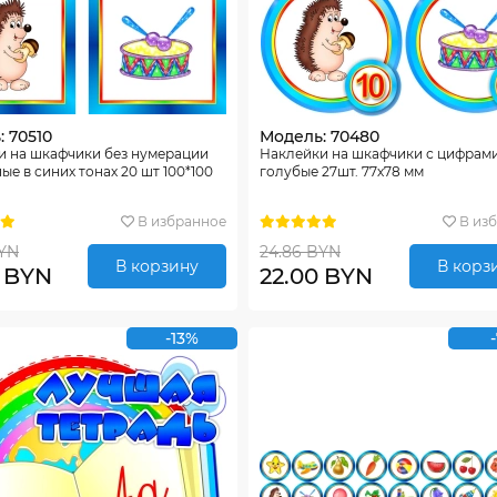
 70510
Модель: 70480
и на шкафчики без нумерации
Наклейки на шкафчики с цифрам
ые в синих тонах 20 шт 100*100
голубые 27шт. 77х78 мм
В избранное
В из
BYN
24.86 BYN
В корзину
В корз
0 BYN
22.00 BYN
-13%