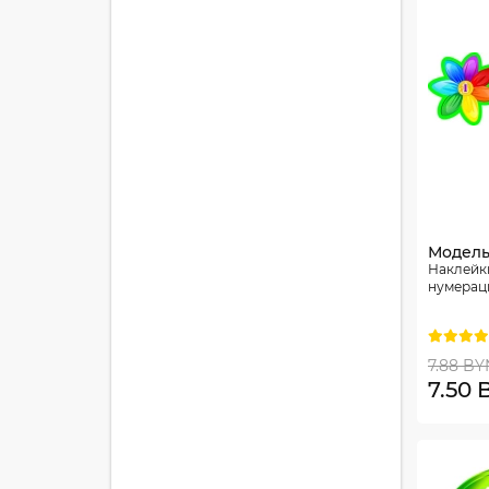
Модель
Наклейк
нумерац
7.88 BY
7.50 