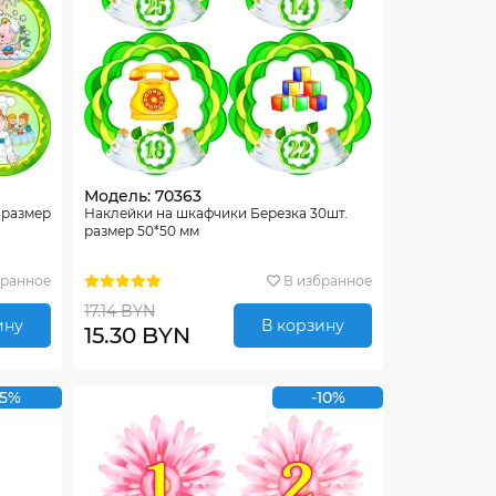
Модель: 70363
 размер
Наклейки на шкафчики Березка 30шт.
размер 50*50 мм
бранное
В избранное
17.14 BYN
ину
В корзину
15.30 BYN
-5%
-10%