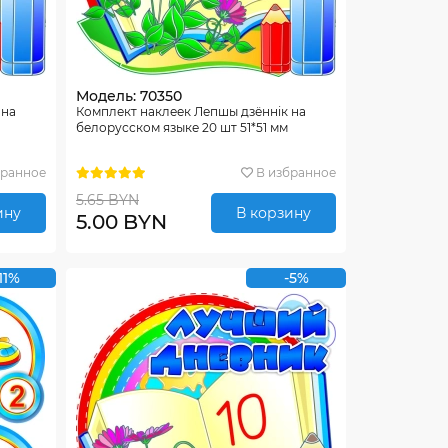
Модель: 70350
 на
Комплект наклеек Лепшы дзённiк на
белорусском языке 20 шт 51*51 мм
бранное
В избранное
5.65 BYN
ину
В корзину
5.00 BYN
11%
-5%