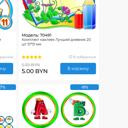
Модель: 70491
и
Комплект наклеек Лучший дневник 20
шт 51*51 мм
бранное
В избранное
5.30 BYN
ину
В корзину
5.00 BYN
-7%
-9%