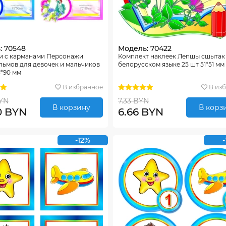
: 70548
Модель: 70422
и с карманами Персонажи
Комплект наклеек Лепшы сшытак
льмов для девочек и мальчиков
белорусском языке 25 шт 51*51 мм
3*90 мм
В избранное
В из
BYN
7.33 BYN
В корзину
В корз
0 BYN
6.66 BYN
-12%
-