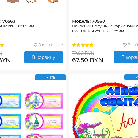
: 70563
Модель: 70560
 Корги 187*131 мм
Наклейки Совушки с карманами 
имен детей 25шт. 180*85мм
В избранное
В из
N
72.90 BYN
В корзину
В корз
 BYN
67.50 BYN
-11%