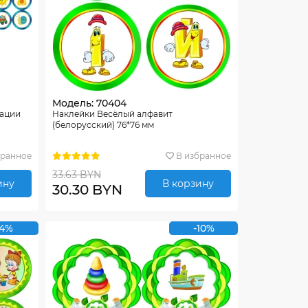
Модель: 70404
рации
Наклейки Весёлый алфавит
(белорусский) 76*76 мм
бранное
В избранное
33.63 BYN
ину
В корзину
30.30 BYN
-4%
-10%