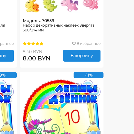
Модель: 70559
для
Набор декоративных наклеек Зверята
300*274 мм
бранное
В избранное
8.40 BYN
ину
В корзину
8.00 BYN
-9%
-11%