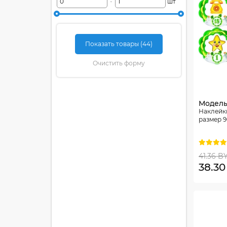
-
шт
Показать товары (
44
)
Очистить форму
Модель
Наклейки
размер 9
41.36 B
38.3