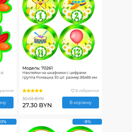
Модель: 70261
 с
Наклейки на шкафчики с цифрами
группа Ромашка 30 шт. размер 86х86 мм
бранное
В избранное
30.03 BYN
ину
В корзину
27.30 BYN
10%
-9%