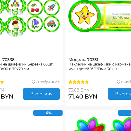
: 70338
Модель: 70331
 на шкафчики Березка 60шт.
Наклейки на шкафчики с кармана
0х90 и 70х70 мм
имен детей 162*69мм 30 шт.
В избранное
В из
YN
75.68 BYN
В корзину
В корз
0 BYN
71.40 BYN
-4%