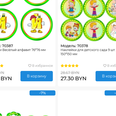
: 70387
Модель: 70378
и Весёлый алфавит 76*76 мм
Наклейки для детского сада 9 шт.
150*150 мм
В избранное
В из
YN
28.67 BYN
В корзину
В корз
0 BYN
27.30 BYN
-7%