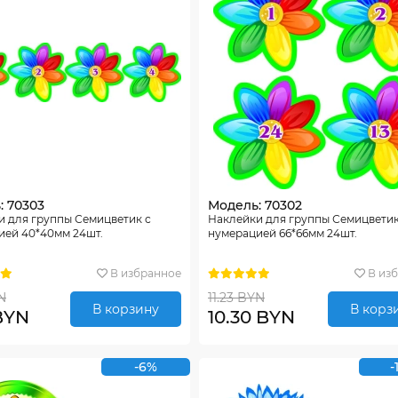
: 70303
Модель: 70302
и для группы Семицветик с
Наклейки для группы Семицветик
ией 40*40мм 24шт.
нумерацией 66*66мм 24шт.
В избранное
В из
N
11.23 BYN
В корзину
В корз
BYN
10.30 BYN
-6%
-