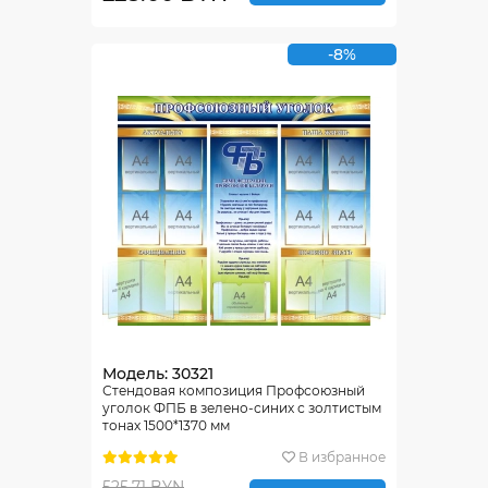
-8%
Модель: 30321
Стендовая композиция Профсоюзный
уголок ФПБ в зелено-синих с золтистым
тонах 1500*1370 мм
В избранное
525.71 BYN