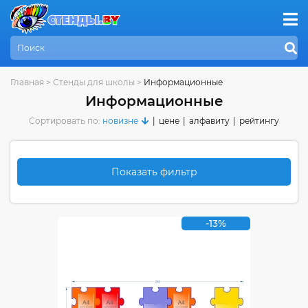
Главная
>
Стенды для школы
>
Информационные
Информационные
Сортировать по:
новизне
|
цене
|
алфавиту
|
рейтингу
Показать фильтр
-13%