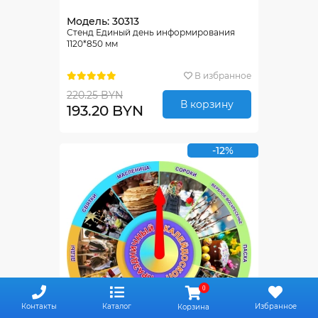
Модель: 30313
Стенд Единый день информирования
1120*850 мм
В избранное
220.25 BYN
В корзину
193.20 BYN
-12%
0
Контакты
Каталог
Избранное
Корзина