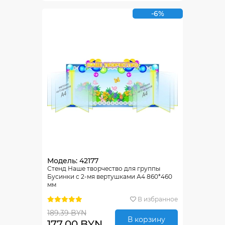
-6%
Модель: 42177
Стенд Наше творчество для группы
Бусинки с 2-мя вертушками А4 860*460
мм
В избранное
189.39 BYN
В корзину
177.00 BYN