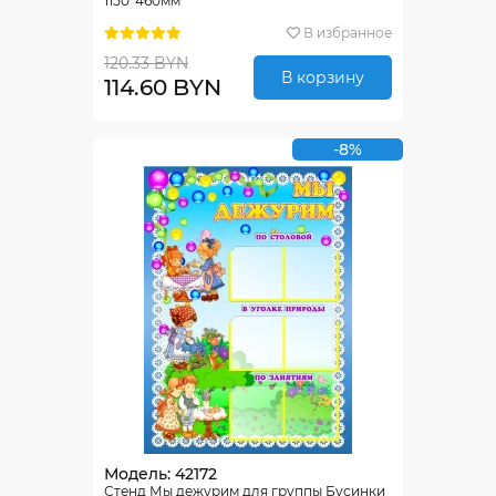
1150*460мм
В избранное
120.33 BYN
В корзину
114.60 BYN
-8%
Модель: 42172
Стенд Мы дежурим для группы Бусинки