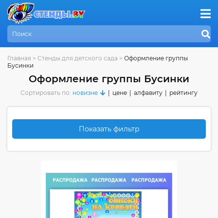
Главная
>
Стенды для детского сада
>
Оформление группы
Бусинки
Оформление группы Бусинки
Сортировать по:
новизне
|
цене
|
алфавиту
|
рейтингу
Показать фильтр