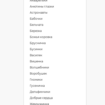
Акварельки
Анютины глазки
Астронавты
Бабочки
Бельчата
Березка
Божья коровка
Брусничка
Бусинки
Василек
Вишенка
Волшебники
Воробушек
Гномики
Гусеничка
Дельфинчики
Добрые сердца
Жемчужинка