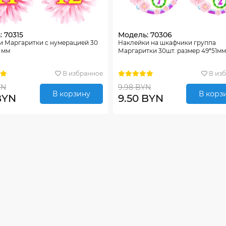
 70315
Модель: 70306
и Маргаритки с нумерацией 30
Наклейки на шкафчики группа
2 мм
Маргаритки 30шт. размер 49*51мм
В избранное
В из
YN
9.98 BYN
В корзину
В корз
 BYN
9.50 BYN