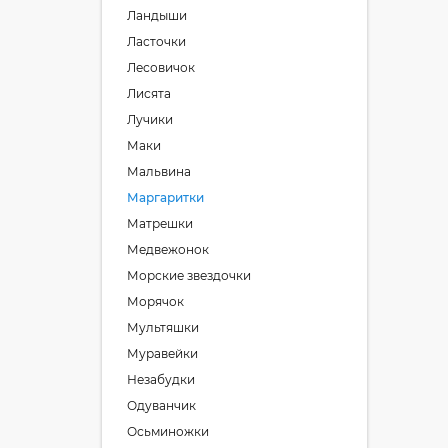
Ландыши
Ласточки
Лесовичок
Лисята
Лучики
Маки
Мальвина
Маргаритки
Матрешки
Медвежонок
Морские звездочки
Морячок
Мультяшки
Муравейки
Незабудки
Одуванчик
Осьминожки