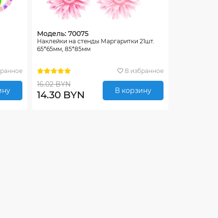
Модель: 70075
Наклейки на стенды Маргаритки 21шт.
65*65мм, 85*85мм
бранное
В избранное
16.02 BYN
ину
В корзину
14.30 BYN