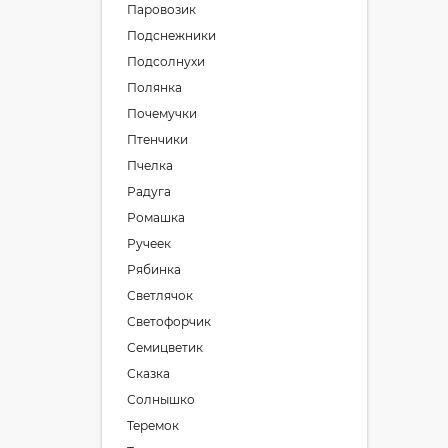
Паровозик
Подснежники
Подсолнухи
Полянка
Почемучки
Птенчики
Пчелка
Радуга
Ромашка
Ручеек
Рябинка
Светлячок
Светофорчик
Семицветик
Сказка
Солнышко
Теремок