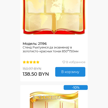
Модель: 21196
Стенд Рыхтуемся да экзаменаў в
золотисто-красных тонах 850*750мм
В избранное
150.97 BYN
В корзину
138.50 BYN
-10%