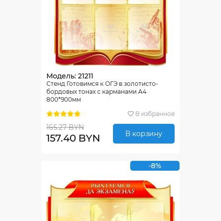
Модель: 21211
Стенд Готовимся к ОГЭ в золотисто-
бордовых тонах с карманами А4
800*900мм
В избранное
165.27 BYN
В корзину
157.40 BYN
-8%