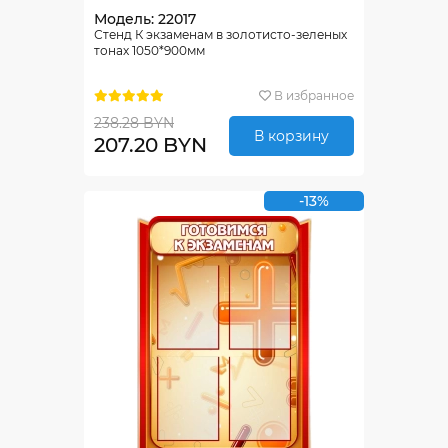
Модель: 22017
Стенд К экзаменам в золотисто-зеленых
тонах 1050*900мм
В избранное
238.28 BYN
В корзину
207.20 BYN
-13%