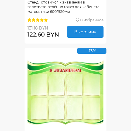
Стенд Готовимся к эказменам в
золотисто-зелёных тонах для кабинета
математики 600*950мм
В избранное
131.18 BYN
В корзину
122.60 BYN
-13%