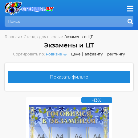
Главная
>
Стенды для школы
>
Экзамены и ЦТ
Экзамены и ЦТ
Сортировать по:
новизне
|
цене
|
алфавиту
|
рейтингу
Показать фильтр
-13%