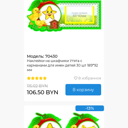
Модель: 70430
Наклейки на шкафчики Утята с
карманами для имен детей 30 шт 189*92
мм
В избранное
115.02 BYN
В корзину
106.50 BYN
-13%