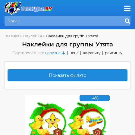
Главная
>
Наклейки
>
Наклейки для группы Утята
Наклейки для группы Утята
Сортировать по:
новизне
|
цене
|
алфавиту
|
рейтингу
Показать фильтр
-4%