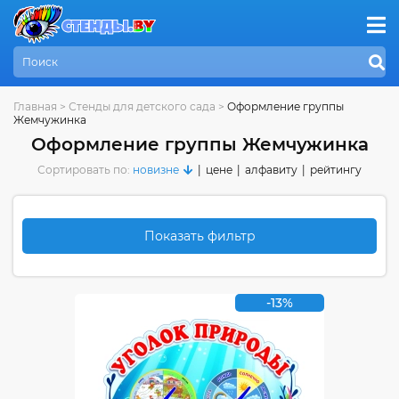
Главная
>
Стенды для детского сада
>
Оформление группы
Жемчужинка
Оформление группы Жемчужинка
Сортировать по:
новизне
|
цене
|
алфавиту
|
рейтингу
Показать фильтр
-13%