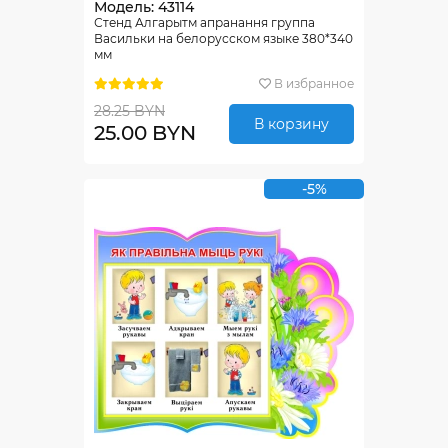
Модель: 43114
Стенд Алгарытм апранання группа
Васильки на белорусском языке 380*340
мм
В избранное
28.25 BYN
В корзину
25.00 BYN
-5%