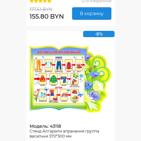
В избранное
177.61 BYN
В корзину
155.80 BYN
-8%
Модель: 43118
Стенд Алгарытм апранання группа
васильки 370*300 мм