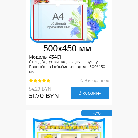
Модель: 43401
Стенд Здаровы лад жыцця в группу
Василёк на 1 объёмный карман 500*450
мм
В избранное
54.29 BYN
В корзину
51.70 BYN
-7%