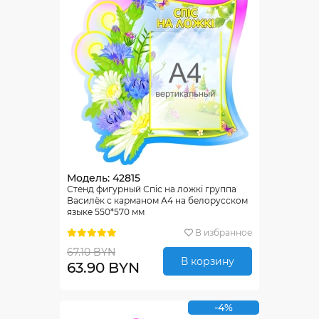
Модель: 42815
Стенд фигурный Спiс на ложкi группа
Василёк с карманом А4 на белорусском
языке 550*570 мм
В избранное
67.10 BYN
В корзину
63.90 BYN
-4%