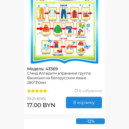
Модель: 43369
Стенд Алгарытм апранання группа
Васильки на белорусском языке
280*310мм
В избранное
19.21 BYN
В корзину
17.00 BYN
-12%