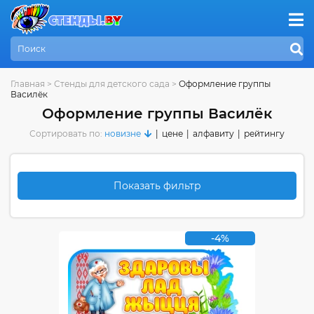
Главная
>
Стенды для детского сада
>
Оформление группы
Василёк
Оформление группы Василёк
Сортировать по:
новизне
|
цене
|
алфавиту
|
рейтингу
Показать фильтр
-4%