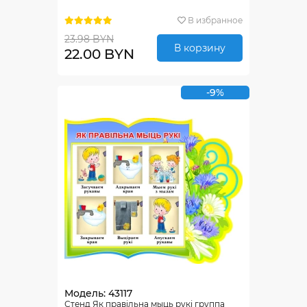
В избранное
23.98 BYN
В корзину
22.00 BYN
-9%
Модель: 43117
Стенд Як правiльна мыць рукi группа