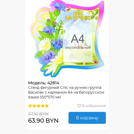
Модель: 42814
Стенд фигурный Спiс на ручнiкi группа
Василёк с карманом А4 на белорусском
языке 550*570 мм
В избранное
67.10 BYN
В корзину
63.90 BYN