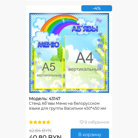
-4%
Модель: 43147
Стенд Аб’явы Меню на белорусском
языке для группы Васильки 450*450 мм
В избранное
42.84 BYN
В корзину
40.80 BYN