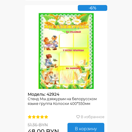
-6%
Модель: 42924
Стенд Мы дзяжурым на белорусском
языке группа Колоски 400*550мм
В избранное
51.36 BYN
В корзину
48.00 BYN