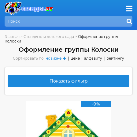
Главная
>
Стенды для детского сада
>
Оформление группы
Колоски
Оформление группы Колоски
Сортировать по:
новизне
|
цене
|
алфавиту
|
рейтингу
Показать фильтр
-9%