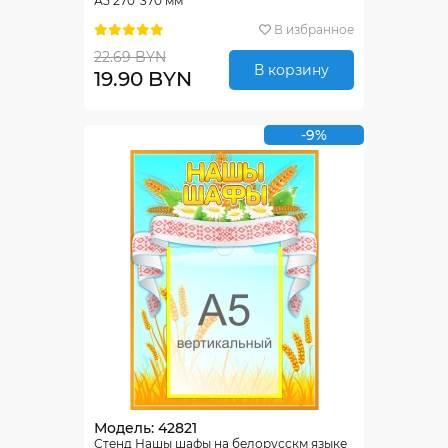
А5 270*370 мм
В избранное
22.69 BYN
В корзину
19.90 BYN
-9%
Модель: 42821
Стенд Нашы шафы на белорусскм языке