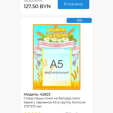
141.53 BYN
В корзину
127.50 BYN
-5%
Модель: 42823
Стенд Нашы ложкi на белорусском
языке с карманом А5 в группу Колоски
270*370 мм