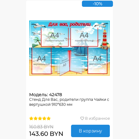
-10%
Модель: 42478
Стенд Для Вас, родители группа Чайки с
вертушкой 910*630 мм
В избранное
160.83 BYN
В корзину
143.60 BYN