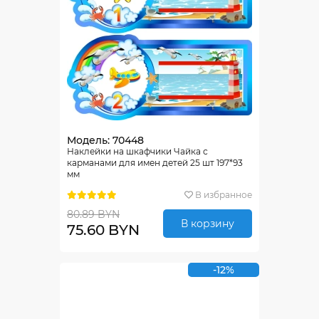
Модель: 70448
Наклейки на шкафчики Чайка с
карманами для имен детей 25 шт 197*93
мм
В избранное
80.89 BYN
В корзину
75.60 BYN
-12%