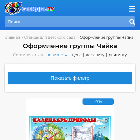
Главная
>
Стенды для детского сада
>
Оформление группы Чайка
Оформление группы Чайка
Сортировать по:
новизне
|
цене
|
алфавиту
|
рейтингу
Показать фильтр
-7%