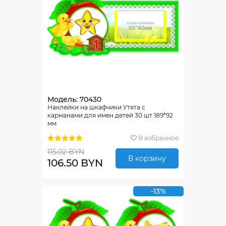
Модель: 70430
Наклейки на шкафчики Утята с
карманами для имен детей 30 шт 189*92
мм
В избранное
115.02 BYN
В корзину
106.50 BYN
-13%