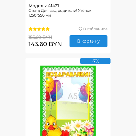
Модель: 41421
Стенд Для вас, родители! Утёнок
1250*550 мм
В избранное
155.09 BYN
В корзину
143.60 BYN
-7%