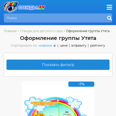
Главная
>
Стенды для детского сада
>
Оформление группы Утята
Оформление группы Утята
Сортировать по:
новизне
|
цене
|
алфавиту
|
рейтингу
Показать фильтр
-7%