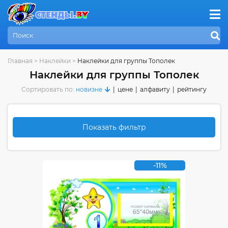
Главная
>
Наклейки
>
Наклейки для группы Тополек
Наклейки для группы Тополек
Сортировать по:
новизне
|
цене
|
алфавиту
|
рейтингу
Показать фильтр
-11%