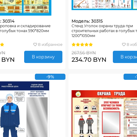
 30314
Модель: 30315
троповка и складирование
Стенд Уголок охраны труда при
 голубых тонах 590*820мм
строительных работах в голубых 
1200*1050мм
В избранное
В из
BYN
267.56 BYN
В корзину
В корз
0 BYN
234.70 BYN
-9%
-