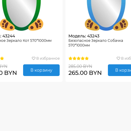
: 43244
Модель: 43243
ное Зеркало Кот 570*1000мм
Безопасное Зеркало Собачка
570*1000мм
В избранное
В из
 BYN
285.00 BYN
В корзину
В корз
00 BYN
265.00 BYN