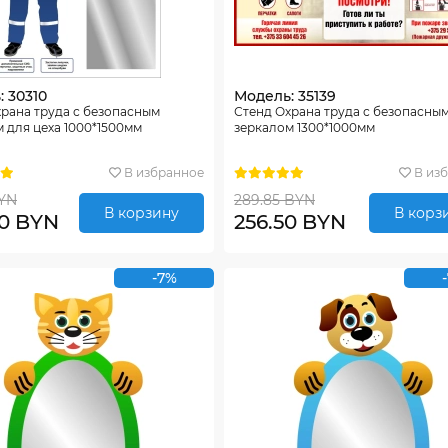
 30310
Модель: 35139
рана труда с безопасным
Стенд Охрана труда с безопасны
 для цеха 1000*1500мм
зеркалом 1300*1000мм
В избранное
В из
BYN
289.85 BYN
В корзину
В корз
50 BYN
256.50 BYN
-7%