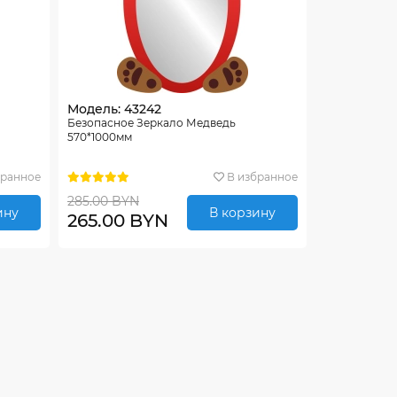
Модель: 43242
Безопасное Зеркало Медведь
570*1000мм
бранное
В избранное
285.00 BYN
ину
В корзину
265.00 BYN