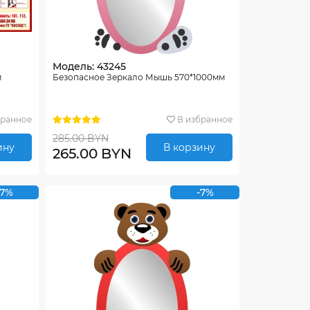
Модель: 43245
м
Безопасное Зеркало Мышь 570*1000мм
бранное
В избранное
285.00 BYN
ину
В корзину
265.00 BYN
-7%
-7%