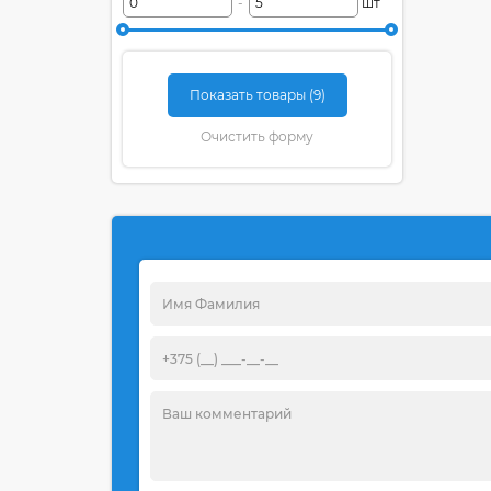
-
шт
Показать товары (
9
)
Очистить форму