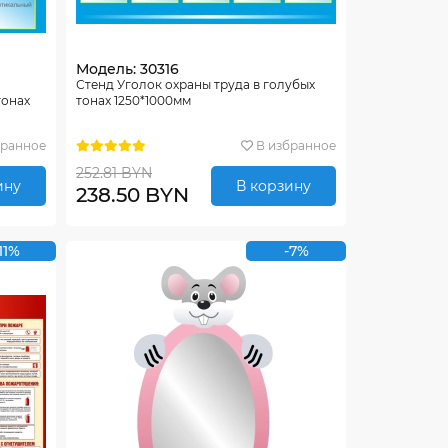
Модель: 30316
Стенд Уголок охраны труда в голубых
тонах
тонах 1250*1000мм
бранное
В избранное
252.81 BYN
ину
В корзину
238.50 BYN
11%
-7%