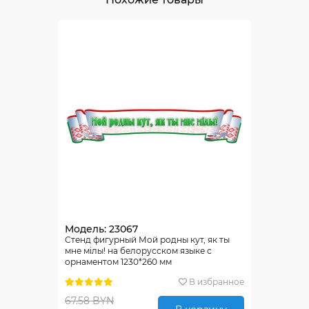
Модель: 23067
Стенд фигурный Мой родны кут, як ты
мне мiлы! на белорусском языке с
орнаментом 1230*260 мм
В избранное
67.58 BYN