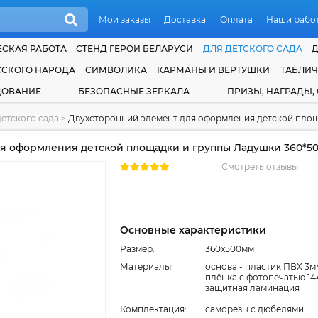
Мои заказы
Доставка
Оплата
Наши рабо
СКАЯ РАБОТА
СТЕНД ГЕРОИ БЕЛАРУСИ
ДЛЯ ДЕТСКОГО САДА
ССКОГО НАРОДА
СИМВОЛИКА
КАРМАНЫ И ВЕРТУШКИ
ТАБЛИ
ДОВАНИЕ
БЕЗОПАСНЫЕ ЗЕРКАЛА
ПРИЗЫ, НАГРАДЫ,
етского сада
>
Двухсторонний элемент для оформления детской площ
я оформления детской площадки и группы Ладушки 360*5
Смотреть отзывы
Основные характеристики
Размер:
360x500мм
Материалы:
основа - пластик ПВХ 3м
плёнка с фотопечатью 14
защитная ламинация
Комплектация:
cаморезы с дюбелями