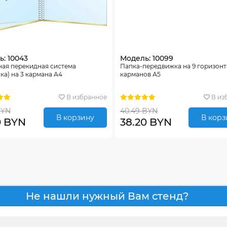
: 10043
Модель: 10099
ная перекидная система
Папка-передвижка на 9 горизон
ка) на 3 кармана А4
карманов А5
В избранное
В из
BYN
40.49 BYN
В корзину
В корз
0 BYN
38.20 BYN
Не нашли нужный Вам стенд?