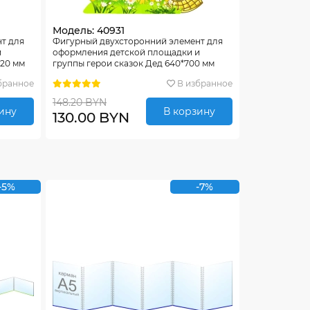
Модель: 40931
т для
Фигурный двухсторонний элемент для
и
оформления детской площадки и
620 мм
группы герои сказок Дед 640*700 мм
бранное
В избранное
148.20 BYN
ину
В корзину
130.00 BYN
-5%
-7%