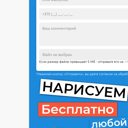
Если размер файла превышает 5 Мб - отправьте его на
in
*Нажимая кнопку «Отправить», вы даете согласие на обра