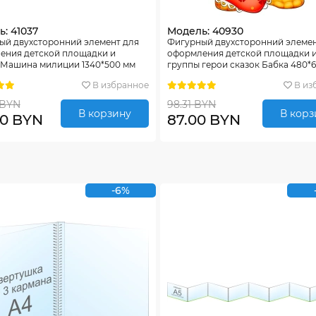
: 41037
Модель: 40930
ый двухсторонний элемент для
Фигурный двухсторонний элемен
ения детской площадки и
оформления детской площадки 
 Машина милиции 1340*500 мм
группы герои сказок Бабка 480*
В избранное
В из
 BYN
98.31 BYN
В корзину
В корз
00 BYN
87.00 BYN
-6%