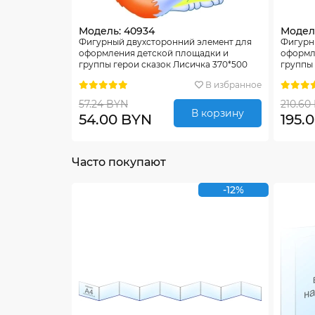
Модель: 40934
Модель
Фигурный двухсторонний элемент для
Фигурн
оформления детской площадки и
оформл
группы герои сказок Лисичка 370*500
группы
мм
В избранное
57.24 BYN
210.60
В корзину
54.00 BYN
195.
Часто покупают
-12%