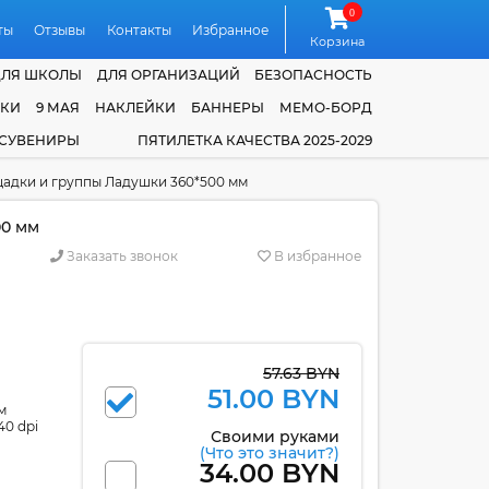
0
ты
Отзывы
Контакты
Избранное
Корзина
ДЛЯ ШКОЛЫ
ДЛЯ ОРГАНИЗАЦИЙ
БЕЗОПАСНОСТЬ
ЧКИ
9 МАЯ
НАКЛЕЙКИ
БАННЕРЫ
МЕМО-БОРД
 СУВЕНИРЫ
ПЯТИЛЕТКА КАЧЕСТВА 2025-2029
адки и группы Ладушки 360*500 мм
00 мм
Заказать звонок
В избранное
57.63 BYN
51.00 BYN
м
40 dpi
Своими руками
(Что это значит?)
34.00 BYN