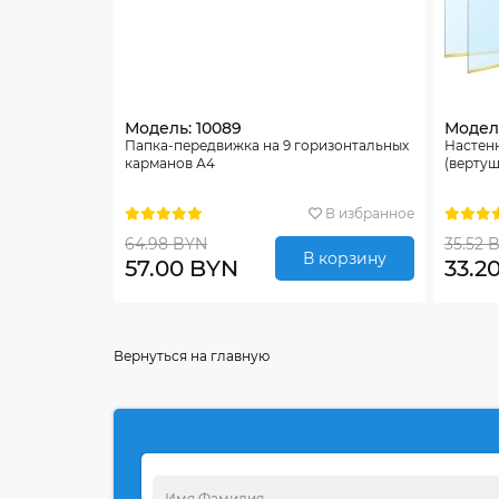
Модель: 10089
Модель
Папка-передвижка на 9 горизонтальных
Настен
карманов А4
(вертуш
В избранное
64.98 BYN
35.52 
В корзину
57.00 BYN
33.2
Вернуться на главную