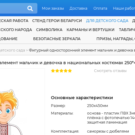
Мои заказы
Доставка
Оплата
Наши рабо
СКАЯ РАБОТА
СТЕНД ГЕРОИ БЕЛАРУСИ
ДЛЯ ДЕТСКОГО САДА
ССКОГО НАРОДА
СИМВОЛИКА
КАРМАНЫ И ВЕРТУШКИ
ТАБЛИ
ДОВАНИЕ
БЕЗОПАСНЫЕ ЗЕРКАЛА
ПРИЗЫ, НАГРАДЫ,
етского сада
>
Фигурный односторонний элемент мальчик и девочка 
емент мальчик и девочка в национальных костюмах 250*
Смотреть отзывы
Основные характеристики
Размер:
250x450мм
Материалы:
основа - пластик ПВХ 3м
плёнка с фотопечатью 14
защитная ламинация
Комплектация:
cаморезы с дюбелями