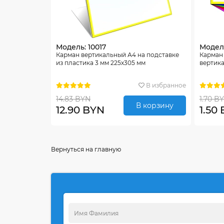
Модель: 10017
Модель
Карман вертикальный А4 на подставке
Карман 
из пластика 3 мм 225х305 мм
вертика
В избранное
14.83 BYN
1.70 B
В корзину
12.90 BYN
1.50
Вернуться на главную