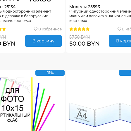
: 25134
Модель: 25593
ый односторонний элемент
Фигурный односторонний элеме
 и девочка в белорусских
мальчик и девочка в национальн
альных костюмах
костюмах
В избранное
В из
BYN
57.50 BYN
В корзину
В корз
0 BYN
50.00 BYN
-11%