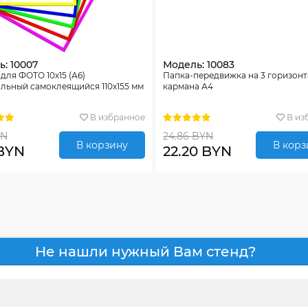
: 10007
Модель: 10083
для ФОТО 10х15 (А6)
Папка-передвижка на 3 горизон
льный самоклеящийся 110х155 мм
кармана А4
В избранное
В из
YN
24.86 BYN
В корзину
В корз
 BYN
22.20 BYN
Не нашли нужный Вам стенд?