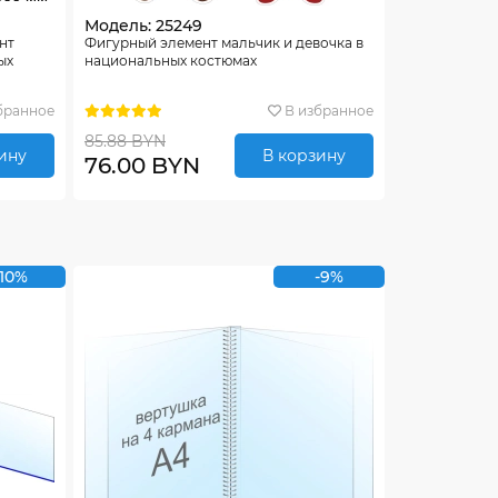
Модель: 25249
нт
Фигурный элемент мальчик и девочка в
ых
национальных костюмах
бранное
В избранное
85.88 BYN
ину
В корзину
76.00 BYN
-10%
-9%