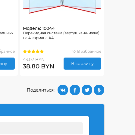
Модель: 10044
тальных
Перекидная система (вертушка-книжка)
на 4 кармана А4
бранное
В избранное
43.07 BYN
ину
В корзину
38.80 BYN
Поделиться: