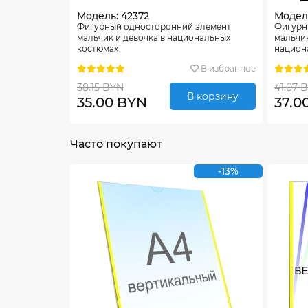
Модель: 42372
Модель
Фигурный односторонний элемент
Фигурн
мальчик и девочка в национальных
мальчик
костюмах
национ
В избранное
38.15 BYN
41.07 
В корзину
35.00 BYN
37.0
Часто покупают
-13%