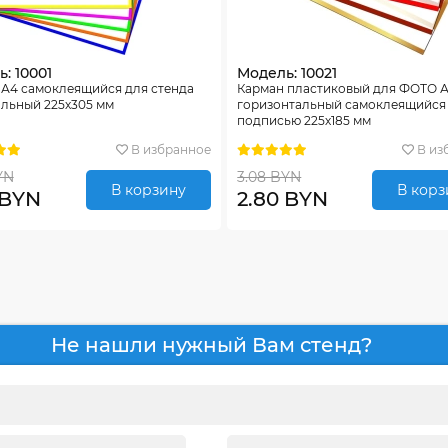
: 10001
Модель: 10021
 А4 самоклеящийся для стенда
Карман пластиковый для ФОТО 
альный 225х305 мм
горизонтальный самоклеящийся
подписью 225х185 мм
В избранное
В из
YN
3.08 BYN
В корзину
В корз
 BYN
2.80 BYN
Не нашли нужный Вам стенд?