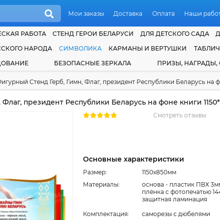
Мои заказы
Доставка
Оплата
Наши рабо
СКАЯ РАБОТА
СТЕНД ГЕРОИ БЕЛАРУСИ
ДЛЯ ДЕТСКОГО САДА
ССКОГО НАРОДА
СИМВОЛИКА
КАРМАНЫ И ВЕРТУШКИ
ТАБЛИ
ДОВАНИЕ
БЕЗОПАСНЫЕ ЗЕРКАЛА
ПРИЗЫ, НАГРАДЫ,
игурный Стенд Герб, Гимн, Флаг, президент Республики Беларусь на ф
 Флаг, президент Республики Беларусь на фоне книги 1150
Смотреть отзывы
Основные характеристики
Размер:
1150x850мм
Материалы:
основа - пластик ПВХ 3м
плёнка с фотопечатью 14
защитная ламинация
Комплектация:
cаморезы с дюбелями