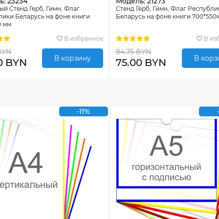
: 23234
Модель: 21273
й Стенд Герб, Гимн, Флаг
Стенд Герб, Гимн, Флаг Республи
лики Беларусь на фоне книги
Беларусь на фоне книги 700*550
0 мм
В избранное
В из
BYN
84.75 BYN
В корзину
В корз
0 BYN
75.00 BYN
-11%