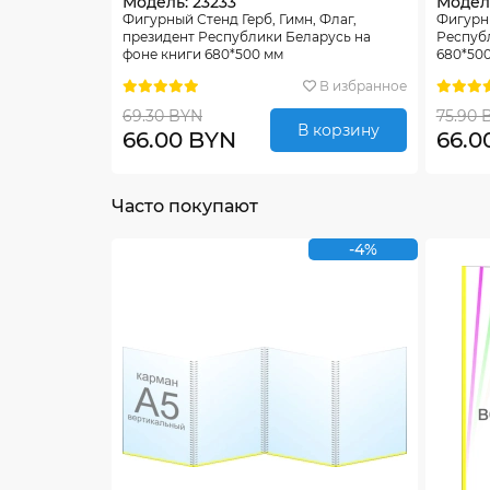
Модель: 23233
Модель
Фигурный Стенд Герб, Гимн, Флаг,
Фигурны
президент Республики Беларусь на
Респуб
фоне книги 680*500 мм
680*50
В избранное
69.30 BYN
75.90 
В корзину
66.00 BYN
66.0
Часто покупают
-4%