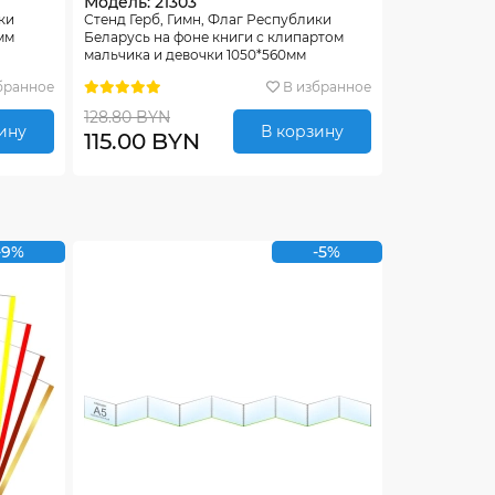
Модель: 21303
ки
Стенд Герб, Гимн, Флаг Республики
мм
Беларусь на фоне книги с клипартом
мальчика и девочки 1050*560мм
бранное
В избранное
128.80 BYN
ину
В корзину
115.00 BYN
-9%
-5%