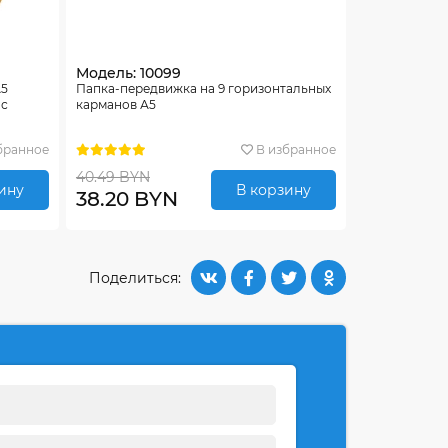
Модель: 10099
А5
Папка-передвижка на 9 горизонтальных
 с
карманов А5
бранное
В избранное
40.49 BYN
ину
В корзину
38.20 BYN
Поделиться: