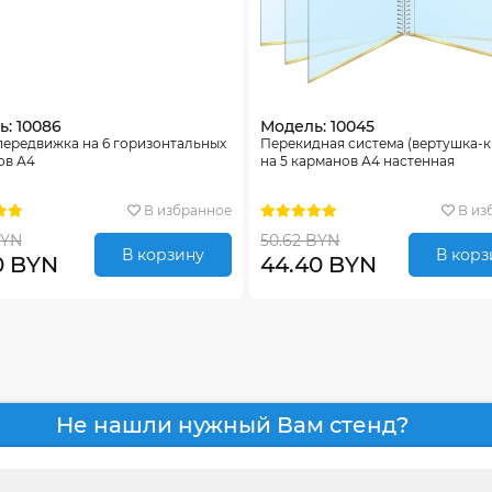
: 10086
Модель: 10045
передвижка на 6 горизонтальных
Перекидная система (вертушка-
ов А4
на 5 карманов А4 настенная
В избранное
В из
BYN
50.62 BYN
В корзину
В корз
0 BYN
44.40 BYN
Не нашли нужный Вам стенд?