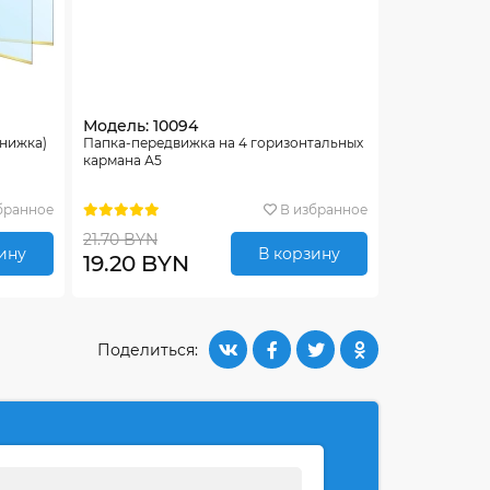
Модель: 10094
книжка)
Папка-передвижка на 4 горизонтальных
кармана А5
бранное
В избранное
21.70 BYN
ину
В корзину
19.20 BYN
Поделиться: