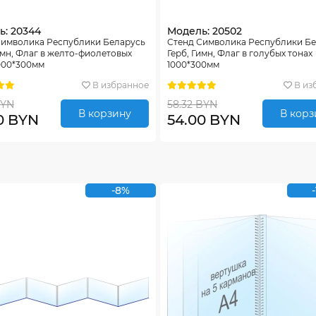
ь: 20344
Модель: 20502
Символика Республики Беларусь
Стенд Символика Республики Б
имн, Флаг в желто-фиолетовых
Герб, Гимн, Флаг в голубых тонах
000*300мм
1000*300мм
В избранное
В из
BYN
58.32 BYN
В корзину
В корз
0 BYN
54.00 BYN
-8%