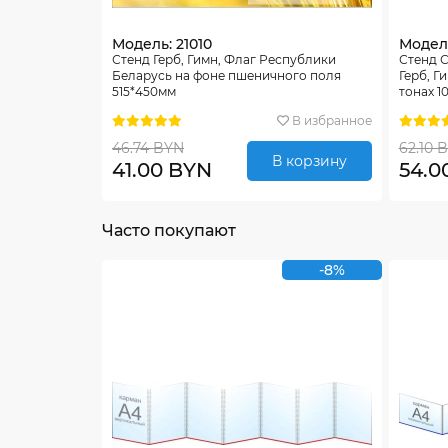
Модель: 21010
Модел
Стенд Герб, Гимн, Флаг Республики
Стенд 
Беларусь на фоне пшеничного поля
Герб, Г
515*450мм
тонах 1
В избранное
46.74 BYN
62.10 
В корзину
41.00 BYN
54.0
Часто покупают
-8%