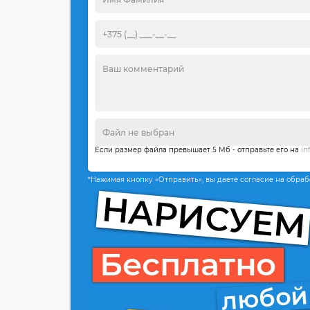
Если размер файла превышает 5 Мб - отправьте его на
in
*Нажимая кнопку «Отправить», вы даете согласие на обра