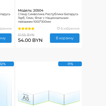
Модель: 20504
еларусь
Стенд Символика Республики Беларусь
Герб, Гимн, Флаг с Национальным
пейзажем 1000*300мм
бранное
В избранное
61.56 BYN
ину
В корзину
54.00 BYN
-12%
-11%