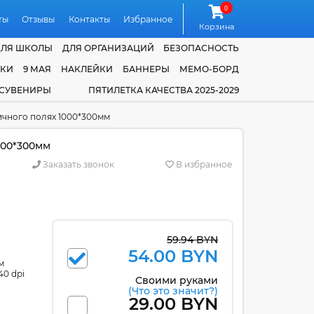
0
ты
Отзывы
Контакты
Избранное
Корзина
ДЛЯ ШКОЛЫ
ДЛЯ ОРГАНИЗАЦИЙ
БЕЗОПАСНОСТЬ
ЧКИ
9 МАЯ
НАКЛЕЙКИ
БАННЕРЫ
МЕМО-БОРД
 СУВЕНИРЫ
ПЯТИЛЕТКА КАЧЕСТВА 2025-2029
ичного полях 1000*300мм
000*300мм
Заказать звонок
В избранное
59.94 BYN
54.00 BYN
м
40 dpi
Своими руками
(Что это значит?)
29.00 BYN