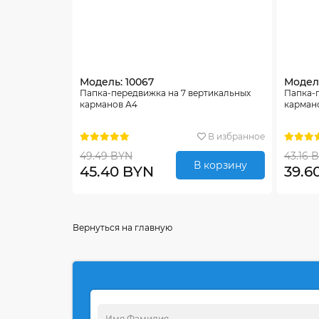
Модель: 10067
Модель
Папка-передвижка на 7 вертикальных
Папка-
карманов А4
карман
В избранное
49.49 BYN
43.16 
В корзину
45.40 BYN
39.6
Вернуться на главную