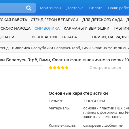
Мои заказы
Доставка
Оплата
Наши рабо
СКАЯ РАБОТА
СТЕНД ГЕРОИ БЕЛАРУСИ
ДЛЯ ДЕТСКОГО САДА
ССКОГО НАРОДА
СИМВОЛИКА
КАРМАНЫ И ВЕРТУШКИ
ТАБЛИ
ДОВАНИЕ
БЕЗОПАСНЫЕ ЗЕРКАЛА
ПРИЗЫ, НАГРАДЫ,
тенд Символика Республики Беларусь Герб, Гимн, Флаг на фоне пшен
и Беларусь Герб, Гимн, Флаг на фоне пшеничного полях 1
Смотреть отзывы
Основные характеристики
Размер:
1000x300мм
Материалы:
основа - пластик ПВХ 3м
плёнка с фотопечатью 14
защитная ламинация
Комплектация:
cаморезы с дюбелями