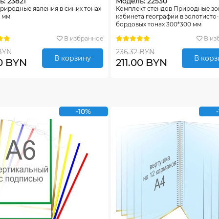
: 23821
Модель: 22530
риродные явления в синих тонах
Комплект стендов Природные зо
 мм
кабинета географии в золотисто
бордовых тонах 300*300 мм
В избранное
В из
BYN
236.32 BYN
В корзину
В корз
0 BYN
211.00 BYN
-10%