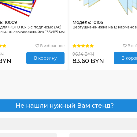
: 10009
Модель: 10105
для ФОТО 10х15 с подписью (А6)
Вертушка-книжка на 12 карманов
льный самоклеящийся 135х165 мм
В избранное
В из
YN
96.14 BYN
В корзину
В корз
 BYN
83.60 BYN
Не нашли нужный Вам стенд?