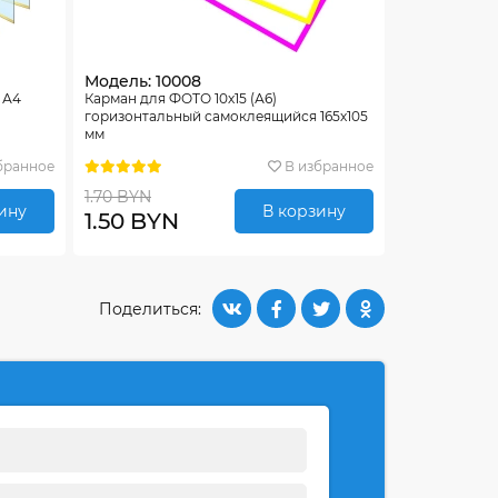
Модель: 10008
 А4
Карман для ФОТО 10х15 (А6)
горизонтальный самоклеящийся 165х105
мм
бранное
В избранное
1.70 BYN
ину
В корзину
1.50 BYN
Поделиться: