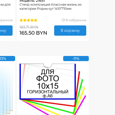
Модель: 21651
ны для
Стенд-композиция Классная жизнь из
-
категории Родны кут 1410*710мм
бранное
В избранное
183.71 BYN
ину
В корзину
165.50 BYN
-13%
-11%