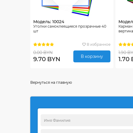
Модель: 10024
Модель
Уголки самоклеящиеся прозрачные 40
Карман 
шт
вертика
В избранное
0.00 BYN
1.90 B
В корзину
9.70 BYN
1.70
Вернуться на главную