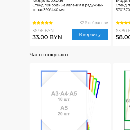
Модель: 23009
Модель
Стенд природные явления в радужных
Стенд п
тонах 390*440 мм
570*570
В избранное
36.96 BYN
63.80 
В корзину
33.00 BYN
58.0
Часто покупают