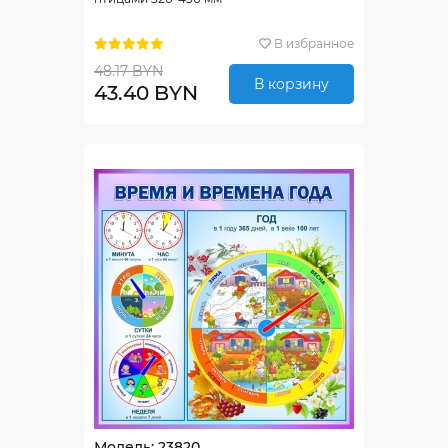
В избранное
48.17 BYN
В корзину
43.40 BYN
Модель: 23820