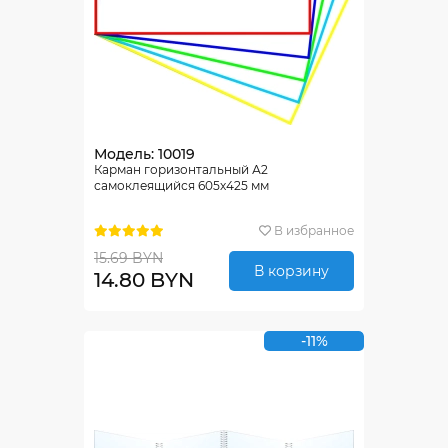
Модель: 10019
Карман горизонтальный А2
самоклеящийся 605х425 мм
В избранное
15.69 BYN
В корзину
14.80 BYN
-11%