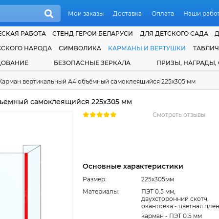
Мои заказы
Доставка
Оплата
Наши рабо
СКАЯ РАБОТА
СТЕНД ГЕРОИ БЕЛАРУСИ
ДЛЯ ДЕТСКОГО САДА
ССКОГО НАРОДА
СИМВОЛИКА
КАРМАНЫ И ВЕРТУШКИ
ТАБЛИ
ДОВАНИЕ
БЕЗОПАСНЫЕ ЗЕРКАЛА
ПРИЗЫ, НАГРАДЫ,
Карман вертикальный А4 объёмный самоклеящийся 225х305 мм
ъёмный самоклеящийся 225х305 мм
Смотреть отзывы
Основные характеристики
Размер:
225x305мм
Материалы:
ПЭТ 0.5 мм,
двухсторонний скотч,
окантовка - цветная пле
карман - ПЭТ 0.5 мм