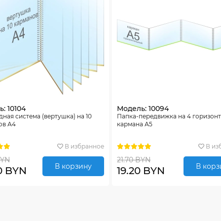
: 10104
Модель: 10094
ная система (вертушка) на 10
Папка-передвижка на 4 горизон
ов А4
кармана А5
В избранное
В из
BYN
21.70 BYN
В корзину
В корз
0 BYN
19.20 BYN