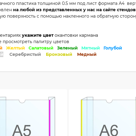
чного пластика толщиной 0.5 мм под лист формата А4 вер
новлен
на любой из представленных у нас на сайте стендов
ную поверхность с помощью накленного на обратную сторону
ментариях
укажите цвет
окантовки кармана
 просмотреть палитру цветов
ый
Желтый
Салатовый
Зеленый
Мятный
Голубой
ый
Серебристый
Бронзовый
Медный