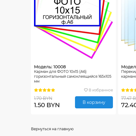
Модель: 10008
Модель
Карман для ФОТО 10х15 (А6)
Перекид
горизонтальный самоклеящийся 165х105
карман
мм
В избранное
1.70 BYN
77.47 
В корзину
1.50 BYN
72.4
Вернуться на главную