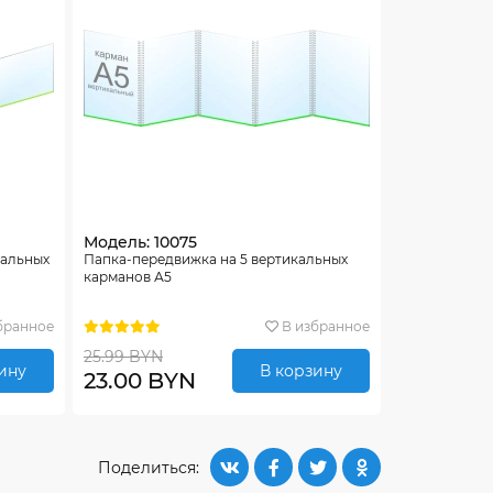
Модель: 10075
тальных
Папка-передвижка на 5 вертикальных
карманов А5
бранное
В избранное
25.99 BYN
ину
В корзину
23.00 BYN
Поделиться: