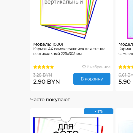
Модель: 10001
Модель
Карман А4 самоклеящийся для стенда
Карман
вертикальный 225х305 мм
самокле
В избранное
3.28 BYN
6.61 B
В корзину
2.90 BYN
5.90
Часто покупают
-11%