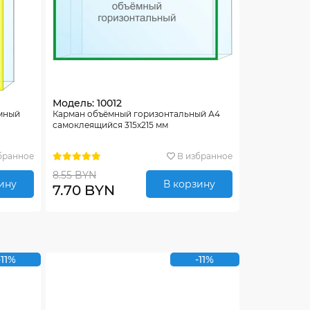
Модель: 10012
емный
Карман объёмный горизонтальный А4
самоклеящийся 315х215 мм
бранное
В избранное
8.55 BYN
ину
В корзину
7.70 BYN
-11%
-11%