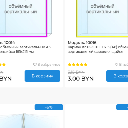
: 10014
Модель: 10016
 объёмный вертикальный А5
Карман для ФОТО 10х15 (А6) объ
ящийся 165х215 мм
вертикальный самоклеящийся
В избранное
В из
YN
3.15 BYN
В корзину
В корз
 BYN
3.00 BYN
-6%