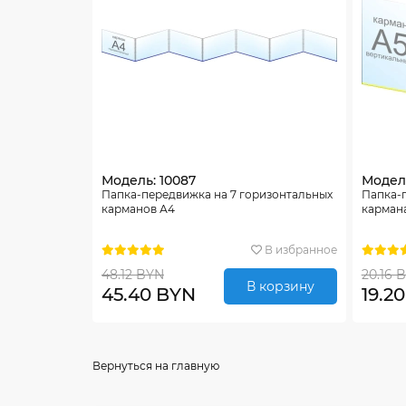
Модель: 10087
Модель
Папка-передвижка на 7 горизонтальных
Папка-
карманов А4
карман
В избранное
48.12 BYN
20.16 
В корзину
45.40 BYN
19.2
Вернуться на главную