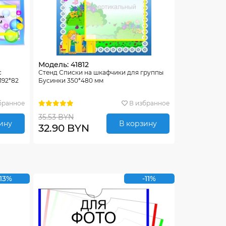
Модель: 41812
с
Стенд Списки на шкафчики для группы
192*82
Бусинки 350*480 мм
бранное
В избранное
35.53 BYN
ину
В корзину
32.90 BYN
-13%
-11%