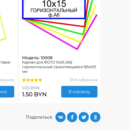
Модель: 10008
ставке
Карман для ФОТО 10х15 (А6)
горизонтальный самоклеящийся 165х105
мм
бранное
В избранное
1.70 BYN
ину
В корзину
1.50 BYN
Поделиться: