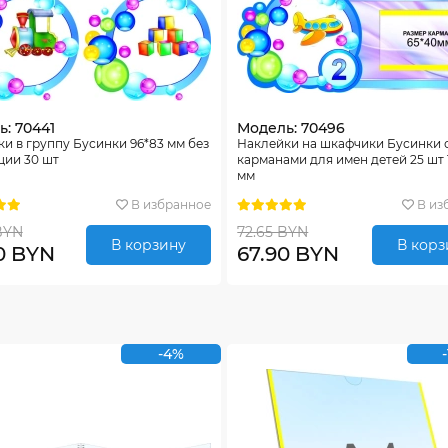
: 70441
Модель: 70496
и в группу Бусинки 96*83 мм без
Наклейки на шкафчики Бусинки 
ции 30 шт
карманами для имен детей 25 шт 
мм
В избранное
В из
BYN
72.65 BYN
В корзину
В корз
0 BYN
67.90 BYN
-4%