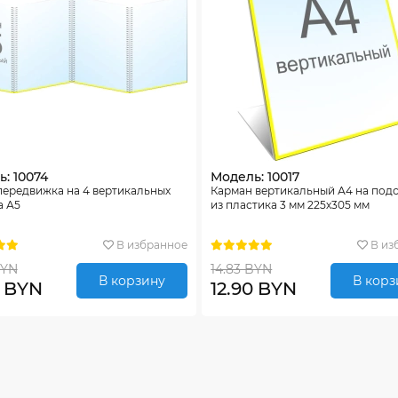
: 10074
Модель: 10017
передвижка на 4 вертикальных
Карман вертикальный А4 на под
а А5
из пластика 3 мм 225х305 мм
В избранное
В из
BYN
14.83 BYN
В корзину
В корз
0 BYN
12.90 BYN