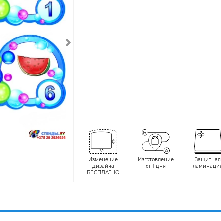
Изменение
Изготовление
Защитная
дизайна
от 1 дня
ламинаци
БЕСПЛАТНО