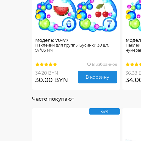
Модель: 70477
Модель
Наклейки для группы Бусинки 30 шт.
Наклейк
97*85 мм
нумера
В избранное
34.20 BYN
36.38 
В корзину
30.00 BYN
34.0
Часто покупают
-5%