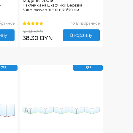
Модель: 70016
и
Наклейки на шкафчики Березка
58шт.,размер 90*90 и 70*70 мм
бранное
В избранное
42.13 BYN
ину
В корзину
38.30 BYN
-7%
-5%