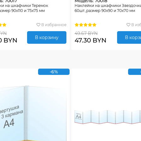
: 70017
Модель: 70018
ки на шкафчики Теремок
Наклейки на шкафчики Звездочк
азмер 90х110 и 75х75 мм
60шт.,размер 90х90 и 70х70 мм
В избранное
В из
BYN
49.67 BYN
В корзину
В корз
0 BYN
47.30 BYN
-6%