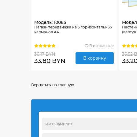
Модель: 10085
Модель
Папка-передвижка на 5 горизонтальных
Настен
карманов А4
(вертуш
В избранное
36.17 BYN
35.52 
В корзину
33.80 BYN
33.2
Вернуться на главную