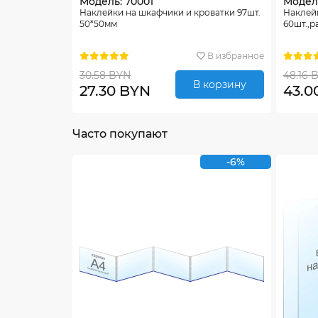
Модель: 70001
Модель
Наклейки на шкафчики и кроватки 97шт.
Наклей
50*50мм
60шт.,р
В избранное
30.58 BYN
48.16 
В корзину
27.30 BYN
43.0
Часто покупают
-6%