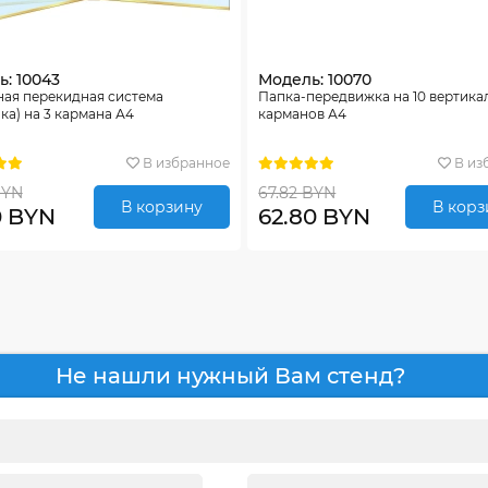
: 10043
Модель: 10070
ная перекидная система
Папка-передвижка на 10 вертика
ка) на 3 кармана А4
карманов А4
В избранное
В из
BYN
67.82 BYN
В корзину
В корз
0 BYN
62.80 BYN
Не нашли нужный Вам стенд?