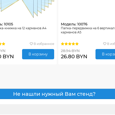
: 10105
Модель: 10076
а-книжка на 12 карманов А4
Папка-передвижка на 6 вертика
карманов А5
В избранное
В из
BYN
28.94 BYN
В корзину
В корз
0 BYN
26.80 BYN
Не нашли нужный Вам стенд?