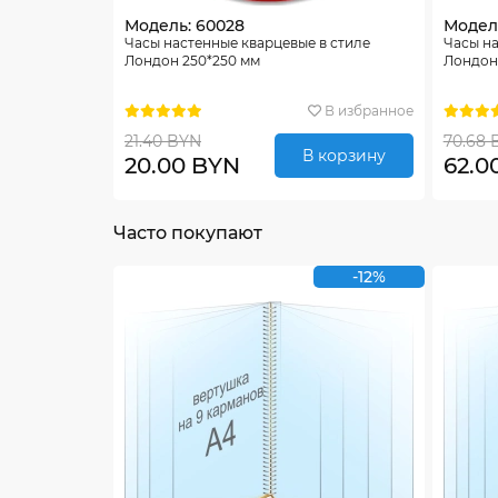
Модель: 60028
Модел
Часы настенные кварцевые в стиле
Часы н
Лондон 250*250 мм
Лондон,
В избранное
21.40 BYN
70.68 
В корзину
20.00 BYN
62.0
Часто покупают
-12%