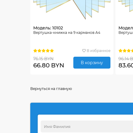
Модель: 10102
Модель
Вертушка-книжка на 9 карманов А4
Вертушк
В избранное
76.15 BYN
96.14 
В корзину
66.80 BYN
83.6
Вернуться на главную