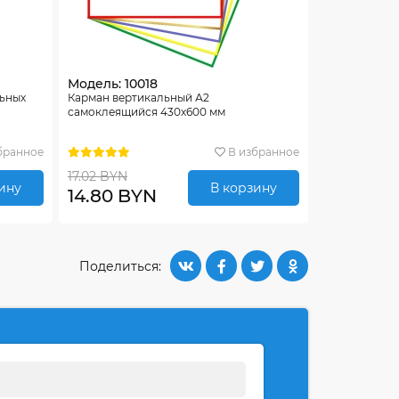
Модель: 10018
льных
Карман вертикальный А2
самоклеящийся 430х600 мм
бранное
В избранное
17.02 BYN
ину
В корзину
14.80 BYN
Поделиться: