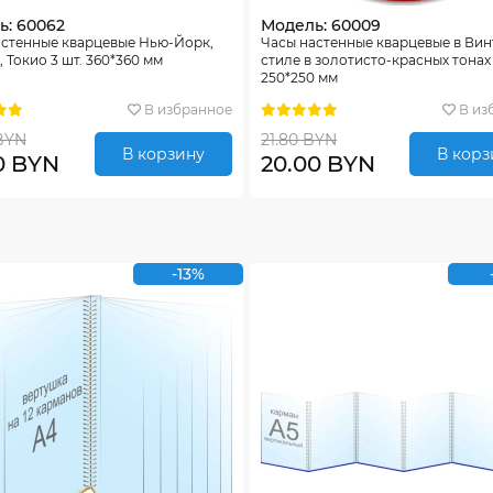
ь: 60062
Модель: 60009
астенные кварцевые Нью-Йорк,
Часы настенные кварцевые в Ви
 Токио 3 шт. 360*360 мм
стиле в золотисто-красных тонах
250*250 мм
В избранное
В из
BYN
21.80 BYN
В корзину
В корз
0 BYN
20.00 BYN
-13%