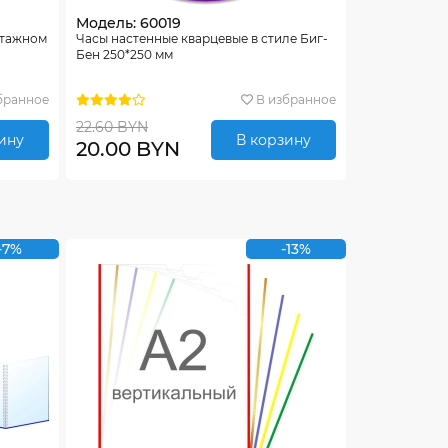
Модель: 60019
нтажном
Часы настенные кварцевые в стиле Биг-
Бен 250*250 мм
бранное
В избранное
22.60 BYN
ину
В корзину
20.00 BYN
-7%
-13%