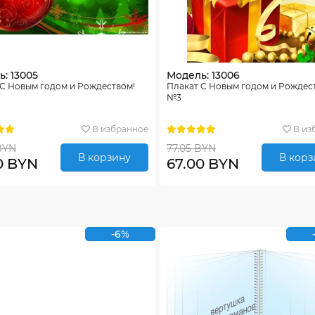
: 13005
Модель: 13006
 С Новым годом и Рождеством!
Плакат С Новым годом и Рождес
№3
В избранное
В из
BYN
77.05 BYN
В корзину
В корз
0 BYN
67.00 BYN
-6%