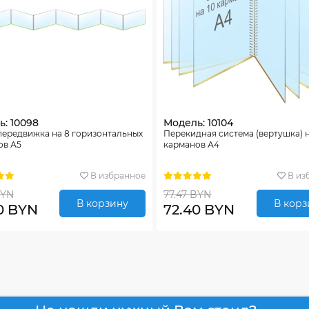
: 10098
Модель: 10104
передвижка на 8 горизонтальных
Перекидная система (вертушка) н
ов А5
карманов А4
В избранное
В из
BYN
77.47 BYN
В корзину
В корз
0 BYN
72.40 BYN