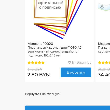
Модель: 10020
Модель
Пластиковый карман для ФОТО А5
Папка-
вертикальный самоклеящийся с
карман
подписью 165х245 мм
В избранное
3.16 BYN
36.81 
В корзину
2.80 BYN
34.4
Вернуться на главную