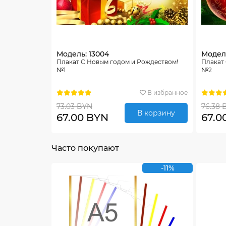
Модель: 13004
Модель
Плакат С Новым годом и Рождеством!
Плакат
№1
№2
В избранное
73.03 BYN
76.38 
В корзину
67.00 BYN
67.0
Часто покупают
-11%