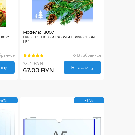
Модель: 13007
твом!
Плакат С Новым годом и Рождеством!
№4
бранное
В избранное
75.71 BYN
ину
В корзину
67.00 BYN
-6%
-11%