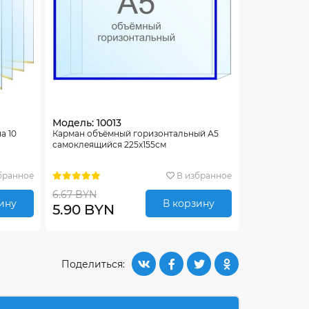
Модель: 10013
а 10
Карман объёмный горизонтальный А5
самоклеящийся 225х155см
бранное
В избранное
6.67 BYN
ину
В корзину
5.90 BYN
Поделиться: