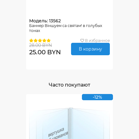
Модель: 13562
Баннер Віншуем са святам! в голубых
тонах
В избранное
28.00 BYN
В корзину
25.00 BYN
Часто покупают
-12%