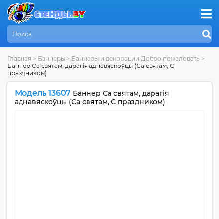
Главная
>
Баннеры
>
Баннеры и декорации Добро пожаловать
>
Баннер Са святам, дарагія аднавяскоўцы (Са святам, С
праздником)
Модель 13607
Баннер Са святам, дарагія
аднавяскоўцы (Са святам, С праздником)