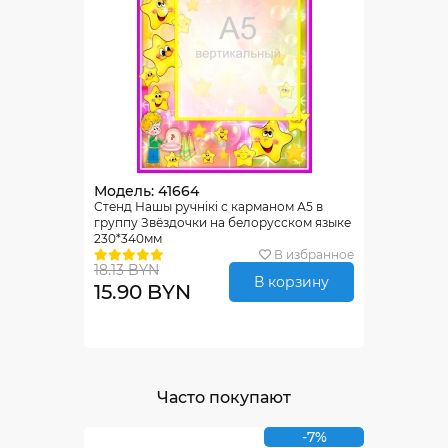
Модель: 41664
Стенд Нашы ручнiкi с карманом А5 в
группу Звёздочки на белорусском языке
230*340мм
В избранное
18.13 BYN
В корзину
15.90 BYN
Часто покупают
-7%