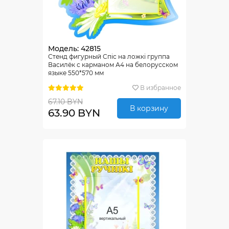
Модель: 42815
Стенд фигурный Спiс на ложкi группа
Василёк с карманом А4 на белорусском
языке 550*570 мм
В избранное
67.10 BYN
В корзину
63.90 BYN