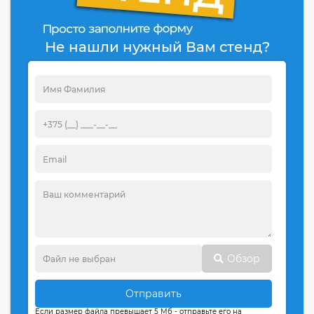
Не нашли нужный Вам стенд?
Обзор
Отправить
Если размер файла превышает 5 Мб - отправьте его на