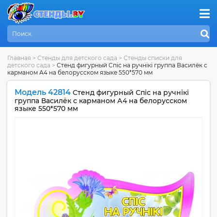
Главная
>
Стенды для детского сада
>
Стенды списки для
детского сада
>
Стенд фигурный Спiс на ручнiкi группа Василёк с
карманом А4 на белорусском языке 550*570 мм
Модель 42814
Стенд фигурный Спiс на ручнiкi
группа Василёк с карманом А4 на белорусском
языке 550*570 мм