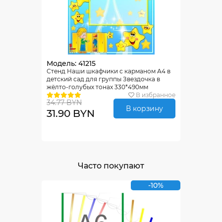
Модель: 41215
Стенд Наши шкафчики с карманом А4 в
детский сад для группы Звездочка в
жёлто-голубых тонах 330*490мм
В избранное
34.77 BYN
В корзину
31.90 BYN
Часто покупают
-10%