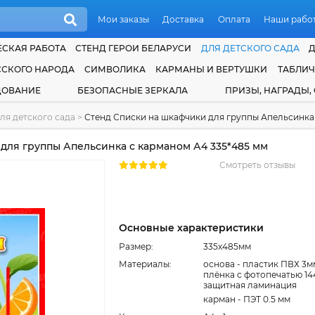
Мои заказы
Доставка
Оплата
Наши рабо
СКАЯ РАБОТА
СТЕНД ГЕРОИ БЕЛАРУСИ
ДЛЯ ДЕТСКОГО САДА
ССКОГО НАРОДА
СИМВОЛИКА
КАРМАНЫ И ВЕРТУШКИ
ТАБЛИ
ДОВАНИЕ
БЕЗОПАСНЫЕ ЗЕРКАЛА
ПРИЗЫ, НАГРАДЫ,
ля детского сада
>
Стенд Списки на шкафчики для группы Апельсинка
для группы Апельсинка с карманом А4 335*485 мм
Смотреть отзывы
Основные характеристики
Размер:
335x485мм
Материалы:
основа - пластик ПВХ 3м
плёнка с фотопечатью 14
защитная ламинация
карман - ПЭТ 0.5 мм