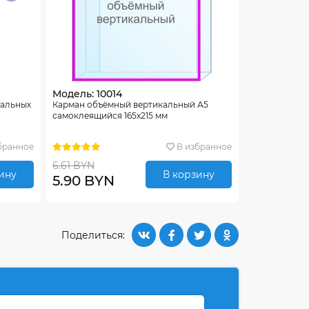
Модель: 10014
тальных
Карман объёмный вертикальный А5
самоклеящийся 165х215 мм
бранное
В избранное
6.61 BYN
ину
В корзину
5.90 BYN
Поделиться: