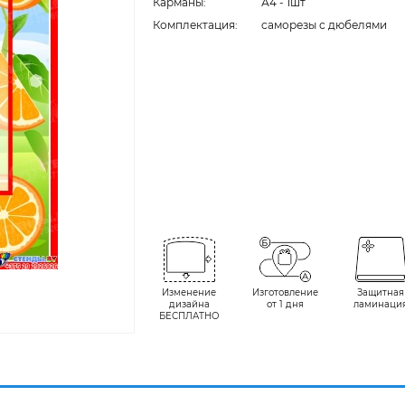
Карманы:
А4 - 1шт
Комплектация:
cаморезы с дюбелями
Изменение
Изготовление
Защитная
дизайна
от 1 дня
ламинаци
БЕСПЛАТНО