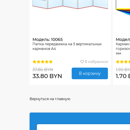
Модель: 10065
Модель
Папка передвижка на 5 вертикальных
Карман 
карманов А4
горизо
мм
В избранное
37.86 BYN
1.90 B
В корзину
33.80 BYN
1.70
Вернуться на главную