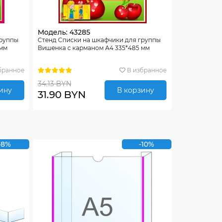
Модель: 43285
группы
Стенд Списки на шкафчики для группы
 мм
Вишенка с карманом А4 335*485 мм
бранное
В избранное
34.13 BYN
ину
В корзину
31.90 BYN
-8%
-10%