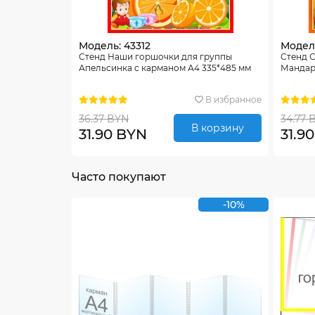
Модель: 43312
Модель
Стенд Наши горшочки для группы
Стенд 
Апельсинка с карманом А4 335*485 мм
Мандар
В избранное
36.37 BYN
34.77 
В корзину
31.90 BYN
31.9
Часто покупают
-10%