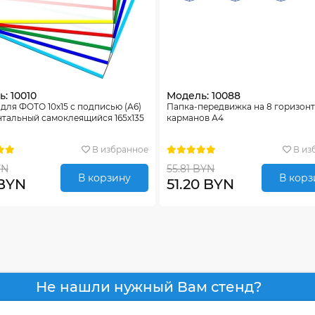
: 10010
Модель: 10088
для ФОТО 10х15 с подписью (А6)
Папка-передвижка на 8 горизон
нтальный самоклеящийся 165х135
карманов А4
В избранное
В из
YN
55.81 BYN
В корзину
В корз
 BYN
51.20 BYN
Не нашли нужный Вам стенд?