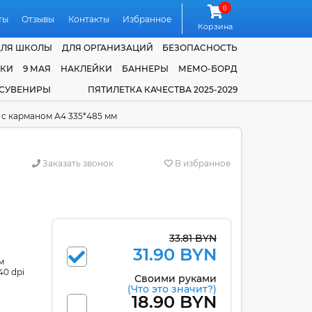
0
ты
Отзывы
Контакты
Избранное
Корзина
ДЛЯ ШКОЛЫ
ДЛЯ ОРГАНИЗАЦИЙ
БЕЗОПАСНОСТЬ
ЧКИ
9 МАЯ
НАКЛЕЙКИ
БАННЕРЫ
МЕМО-БОРД
 СУВЕНИРЫ
ПЯТИЛЕТКА КАЧЕСТВА 2025-2029
 с карманом А4 335*485 мм
Заказать звонок
В избранное
33.81 BYN
31.90 BYN
м
40 dpi
Своими руками
(Что это значит?)
18.90 BYN