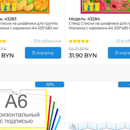
: 43283
Модель: 43284
Списки на шкафчики для группы
Стенд Списки на шкафчики для 
инка с карманом А4 335*485 мм
Малинка с карманом А4 335*485
В избранное
В из
BYN
34.13 BYN
В корзину
В корз
0 BYN
31.90 BYN
-10%