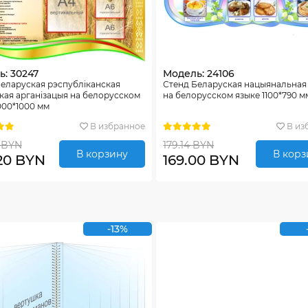
: 30247
Модель: 24106
еларуская рэспублiканская
Стенд Беларуская нацыянальная
кая арганiзацыя на белорусском
на белорусском языке 1100*790 м
000*1000 мм
В избранное
В из
 BYN
179.14 BYN
В корзину
В корз
20 BYN
169.00 BYN
-13%