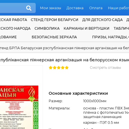
Мои заказы
Доставка
Оплата
Наши рабо
СКАЯ РАБОТА
СТЕНД ГЕРОИ БЕЛАРУСИ
ДЛЯ ДЕТСКОГО САДА
ССКОГО НАРОДА
СИМВОЛИКА
КАРМАНЫ И ВЕРТУШКИ
ТАБЛИ
ДОВАНИЕ
БЕЗОПАСНЫЕ ЗЕРКАЛА
ПРИЗЫ, НАГРАДЫ,
тенд БРПА Беларуская рэспубліканская піянерская арганізацыя на бе
убліканская піянерская арганізацыя на белорусском язык
Смотреть отзывы
Основные характеристики
Размер:
1000x1000мм
Материалы:
основа - пластик ПВХ 3м
плёнка с фотопечатью 14
защитная ламинация
карман - ПЭТ 0.5 мм