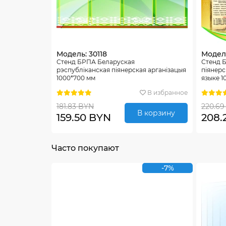
Модель: 30118
Модель
Стенд БРПА Беларуская
Стенд Б
рэспубліканская піянерская арганізацыя
пiянерс
1000*700 мм
языке 1
В избранное
181.83 BYN
220.69
В корзину
159.50 BYN
208.
Часто покупают
-7%