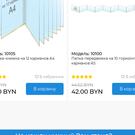
: 10105
Модель: 10100
а-книжка на 12 карманов А4
Папка-передвижка на 10 горизо
карманов А5
В избранное
В из
BYN
44.52 BYN
В корзину
В корз
0 BYN
42.00 BYN