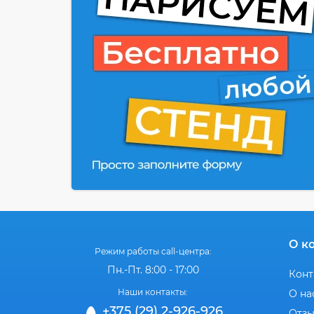
О к
Режим работы call-центра:
Пн.-Пт. 8:00 - 17:00
Конт
Наши контакты:
О на
+375 (29) 2-926-926
Отз