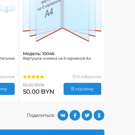
Модель: 10046
нтальных
Вертушка-книжка на 6 карманов А4
бранное
В избранное
55.50 BYN
ину
В корзину
50.00 BYN
Поделиться: