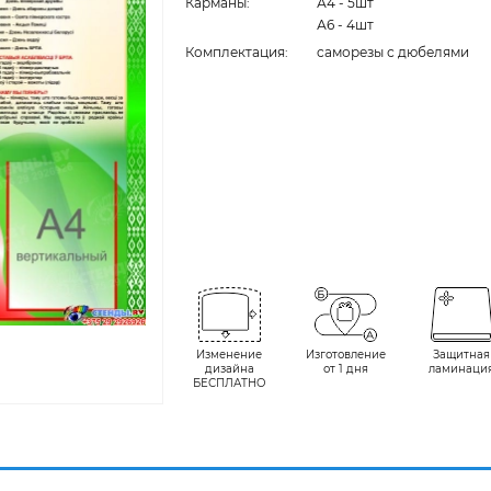
Карманы:
А4 - 5шт
А6 - 4шт
Комплектация:
cаморезы с дюбелями
Изменение
Изготовление
Защитная
дизайна
от 1 дня
ламинаци
БЕСПЛАТНО