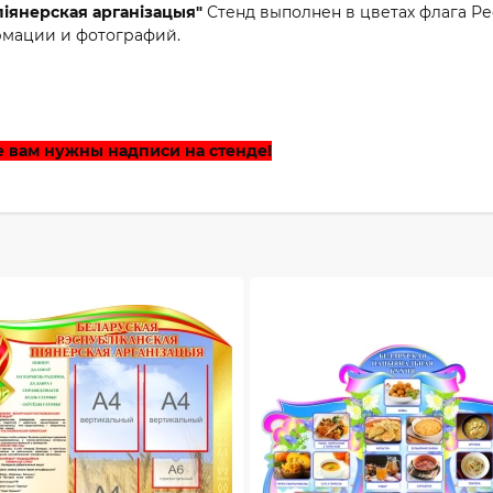
піянерская арганізацыя"
Стенд выполнен в цветах флага Р
рмации и фотографий.
е вам нужны надписи на стенде!