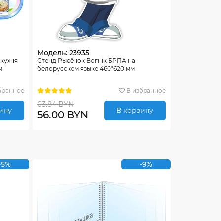
Модель: 23935
 кухня
Стенд Рысёнок Вогнiк БРПА на
м
белорусском языке 460*620 мм
бранное
В избранное
63.84 BYN
ину
В корзину
56.00 BYN
-5%
-9%