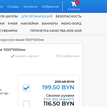
0
ты
Отзывы
Контакты
Избранное
Корзина
ДЛЯ ШКОЛЫ
ДЛЯ ОРГАНИЗАЦИЙ
БЕЗОПАСНОСТЬ
ЧКИ
9 МАЯ
НАКЛЕЙКИ
БАННЕРЫ
МЕМО-БОРД
 СУВЕНИРЫ
ПЯТИЛЕТКА КАЧЕСТВА 2025-2029
лорусском языке 1000*1000мм
е 1000*1000мм
Заказать звонок
В избранное
209.48 BYN
199.50 BYN
м
40 dpi
Своими руками
(Что это значит?)
116.50 BYN