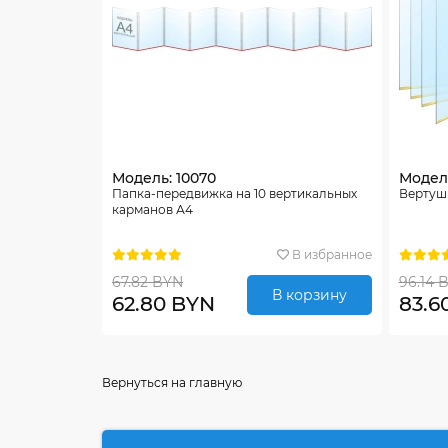
Модель: 10070
Модель
Папка-передвижка на 10 вертикальных
Вертушк
карманов А4
В избранное
67.82 BYN
96.14 
В корзину
62.80 BYN
83.6
Вернуться на главную