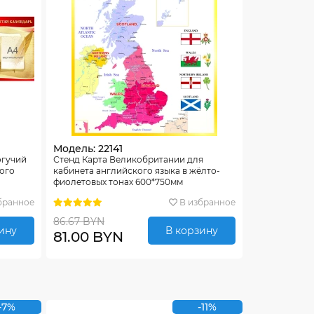
Модель: 22141
огучий
Стенд Карта Великобритании для
кого
кабинета английского языка в жёлто-
фиолетовых тонах 600*750мм
бранное
В избранное
86.67 BYN
ину
В корзину
81.00 BYN
-7%
-11%