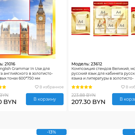
: 21016
Модель: 23612
nglish Grammar In Use для
Композиция стендов Великий, м
а английского в золотисто-
русский язык для кабинета русс
ых тонах 600*750 мм
языка и литературы в золотисто-
бордовых тонах 1700*750мм
В избранное
В из
 BYN
223.88 BYN
В корзину
В корз
0 BYN
207.30 BYN
-13%