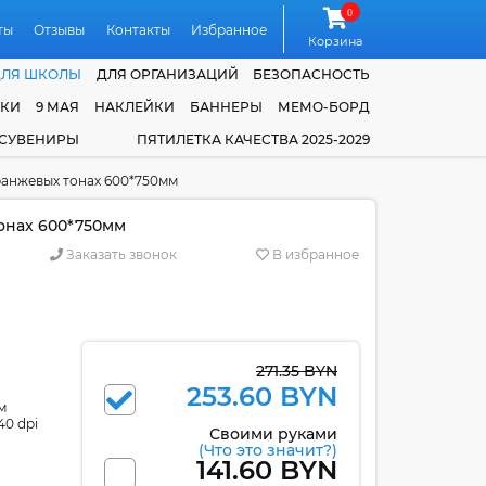
0
ты
Отзывы
Контакты
Избранное
Корзина
ДЛЯ ШКОЛЫ
ДЛЯ ОРГАНИЗАЦИЙ
БЕЗОПАСНОСТЬ
ЧКИ
9 МАЯ
НАКЛЕЙКИ
БАННЕРЫ
МЕМО-БОРД
 СУВЕНИРЫ
ПЯТИЛЕТКА КАЧЕСТВА 2025-2029
оранжевых тонах 600*750мм
тонах 600*750мм
Заказать звонок
В избранное
271.35 BYN
253.60 BYN
м
40 dpi
Своими руками
(Что это значит?)
141.60 BYN