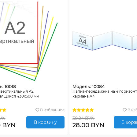
: 10018
Модель: 10084
 вертикальный А2
Папка-передвижка на 4 горизон
еящийся 430х600 мм
кармана А4
В избранное
В из
BYN
30.24 BYN
В корзину
В корз
0 BYN
28.00 BYN