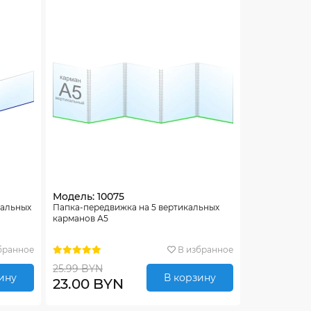
Модель: 10075
тальных
Папка-передвижка на 5 вертикальных
карманов А5
бранное
В избранное
25.99 BYN
ину
В корзину
23.00 BYN