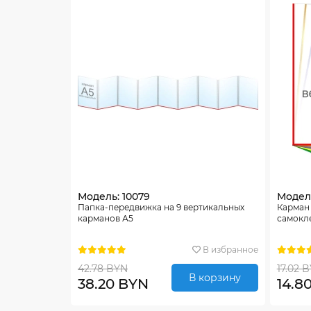
Модель: 10079
Модель
Папка-передвижка на 9 вертикальных
Карман
карманов А5
самокл
В избранное
42.78 BYN
17.02 
В корзину
38.20 BYN
14.8