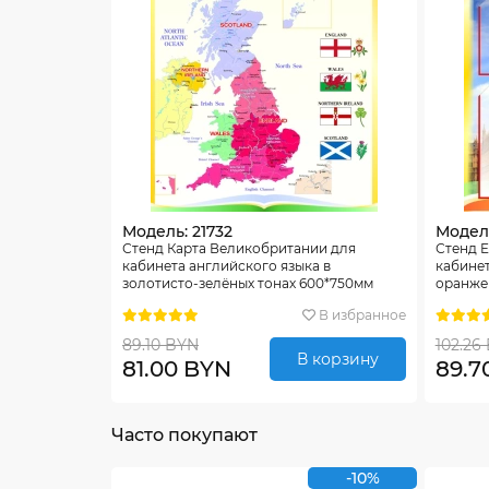
Модель: 21732
Модель
Стенд Карта Великобритании для
Стенд E
кабинета английского языка в
кабинет
золотисто-зелёных тонах 600*750мм
оранжев
В избранное
89.10 BYN
102.26
В корзину
81.00 BYN
89.7
Часто покупают
-10%