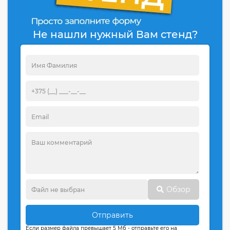
Не нашли нужный Вам стенд?
Обзор
Отправить
Если размер файла превышает 5 Мб - отправьте его на