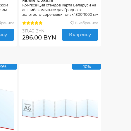
Модель: 25626
ском
Композиция стендов Карта Беларуси на
0 мм
английском языке для Гродно в
золотисто-сиреневых тонах 1800*1000 мм
бранное
В избранное
317.46 BYN
ину
В корзину
286.00 BYN
-9%
-10%