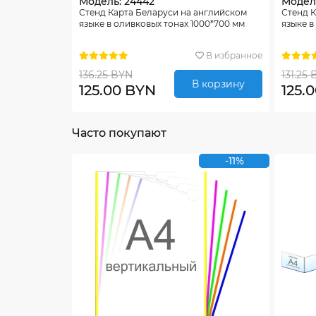
Модель: 24442
Модел
Стенд Карта Беларуси на английском
Стенд К
языке в оливковых тонах 1000*700 мм
языке в
В избранное
136.25 BYN
131.25
В корзину
125.00 BYN
125.
Часто покупают
-11%