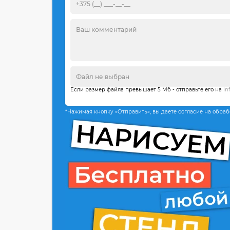
Если размер файла превышает 5 Мб - отправьте его на
in
*Нажимая кнопку «Отправить», вы даете согласие на обра