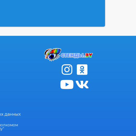
ых данных
сполкомом
у"