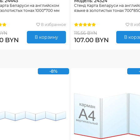
ь: 24443
Модель: 24324
арта Беларуси на английском
Стенд Карта Беларуси на англий
 золотистых тонах 1000*700 мм
языке в золотистых тонах 700*85
В избранное
В из
 BYN
115.56 BYN
В корзину
В корз
00 BYN
107.00 BYN
-8%