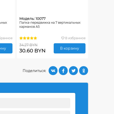
Модель: 10077
ьных
Папка-передвижка на 7 вертикальных
карманов А5
бранное
В избранное
34.27 BYN
ину
В корзину
30.60 BYN
Поделиться: