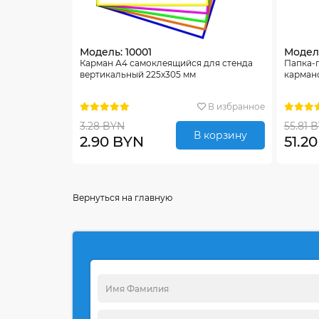
Модель: 10001
Модель
Карман А4 самоклеящийся для стенда
Папка-
вертикальный 225х305 мм
карман
В избранное
3.28 BYN
55.81 
В корзину
2.90 BYN
51.2
Вернуться на главную