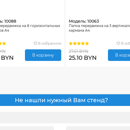
: 10088
Модель: 10063
передвижка на 8 горизонтальных
Папка передвижка на 3 вертикал
ов А4
кармана А4
В избранное
В из
BYN
27.61 BYN
В корзину
В корз
0 BYN
25.10 BYN
Не нашли нужный Вам стенд?