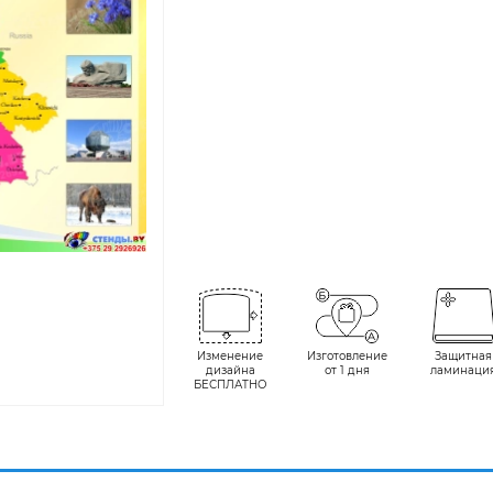
Изменение
Изготовление
Защитная
дизайна
от 1 дня
ламинаци
БЕСПЛАТНО