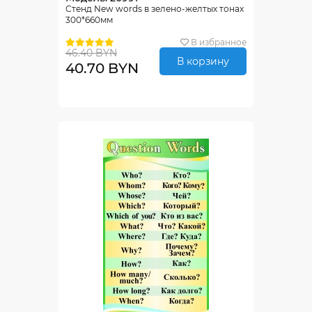
Стенд New words в зелено-желтых тонах
300*660мм
В избранное
46.40 BYN
В корзину
40.70 BYN