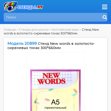
Главная
>
Стенды для школы
>
Английский язык
>
Стенд New
words в золотисто-сиреневых тонах 300*660мм
Модель 20899
Стенд New words в золотисто-
сиреневых тонах 300*660мм