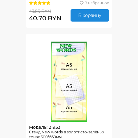
В избранное
43.55 BYN
В корзину
40.70 BYN
Модель: 21953
Стенд New words в золотисто-зелёных
тонах 300*660мм