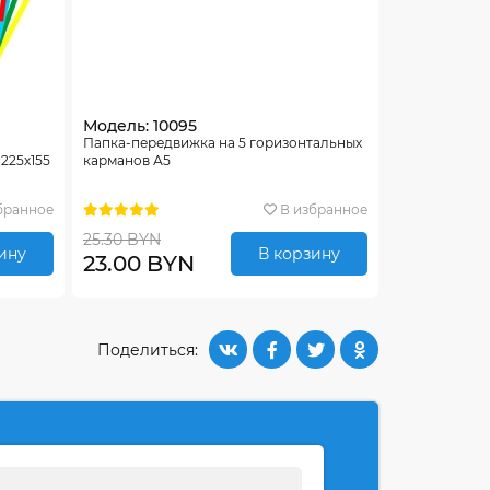
Модель: 10095
Папка-передвижка на 5 горизонтальных
225х155
карманов А5
бранное
В избранное
25.30 BYN
ину
В корзину
23.00 BYN
Поделиться: