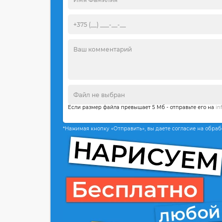
Если размер файла превышает 5 Мб - отправьте его на
in
*Нажимая кнопку «Отправить», вы даете согласие на обра