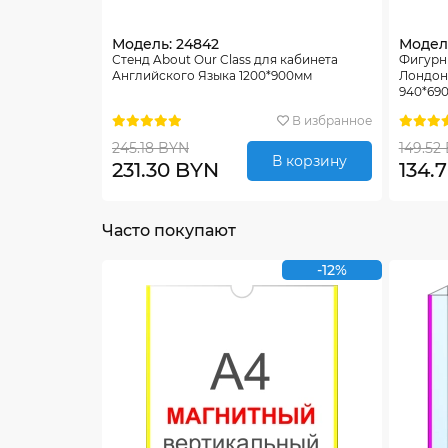
Модель: 24842
Модель
Стенд About Our Class для кабинета
Фигурны
Английского Языка 1200*900мм
Лондон 
940*69
В избранное
245.18 BYN
149.52
В корзину
231.30 BYN
134.
Часто покупают
-12%