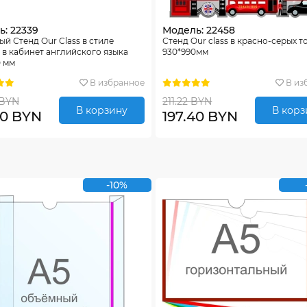
: 22339
Модель: 22458
й Стенд Our Class в стиле
Стенд Our class в красно-серых т
в кабинет английского языка
930*990мм
0 мм
В избранное
В из
 BYN
211.22 BYN
В корзину
В корз
70 BYN
197.40 BYN
-10%