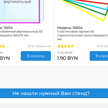
: 10014
Модель: 10004
 объёмный вертикальный А5
Пластиковый карман А5
ящийся 165х215 мм
горизонтальный самоклеящийся 
мм
В избранное
В из
YN
2.05 BYN
В корзину
В корз
 BYN
1.90 BYN
Не нашли нужный Вам стенд?