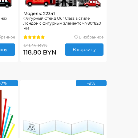
Модель: 22341
онах
Фигурный Стенд Our Class в стиле
Лондон с фигурным элементом 780*820
мм
бранное
В избранное
129.49 BYN
ину
В корзину
118.80 BYN
-7%
-9%