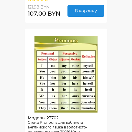
121.98 BYN
В корзину
107.00 BYN
Модель: 23702
Стенд Pronouns для кабинета
английского языка в золотисто-
оливковых тонах 700*850мм