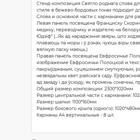
Стенд-композиция Святло роднага слова дл
стиле в бежево-бордовых тонах подходит д
Слова и основной части с карманами для р
Левая панель посвящена Франциску Скорине
медику, переводчику и издателю на белору
Юдзіф” (...Як ад нараджэння звяры, што ходз
плаваюць па моры і ў рэках, чуюць віры свае;
вялікую ласку маюць.)
Правая панель посвящена Евфросинье Поло
изображение Евфросиньи Полоцкой и текст 
пакрыўджаным, суцяшэннем смуткуючым, распр
незвядальны квет райскага саду. Еўфрасіння
ад захаду і да ўсходу, як промень сонечны, 
Общий размер композиции: 2300*1020мм
Размер центральной части с карманами: 10
Размер шапки: 1100*160мм
Размер бокового крыла (одного): 1020*480м
Карманы А4 вертикальные - 8 шт.