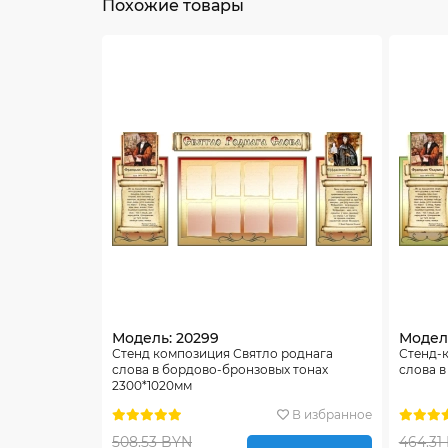
Похожие товары
Модель: 20299
Модель
Стенд композиция Святло роднага
Стенд-
слова в бордово-бронзовых тонах
слова в
2300*1020мм
В избранное
508.53 BYN
464.31