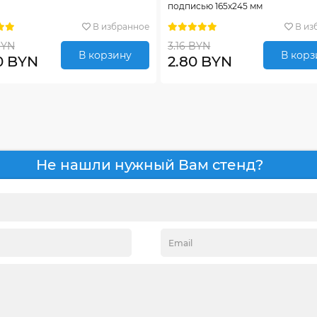
подписью 165х245 мм
В избранное
В из
BYN
3.16 BYN
В корзину
В корз
0 BYN
2.80 BYN
Не нашли нужный Вам стенд?