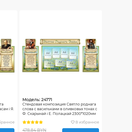
Модель: 24771
га
Стендовая композиция Святло роднага
сам i Я.
слова с васильками в оливковых тонах с
Ф. Скарынай i Е. Полацкай 2300*1020мм
бранное
В избранное
478.84 BYN