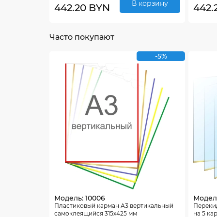
В корзину
442.20 BYN
442.
Часто покупают
-5%
Модель: 10006
Модель
Пластиковый карман А3 вертикальный
Переки
самоклеящийся 315х425 мм
на 5 ка