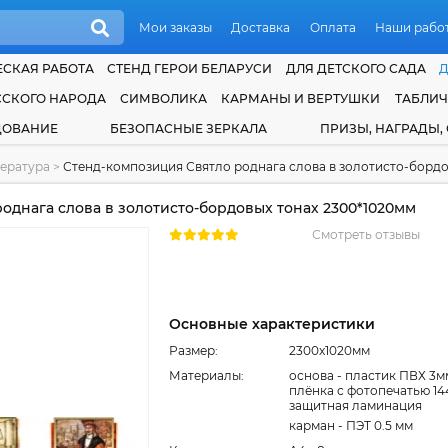
Мои заказы
Доставка
Оплата
Наши рабо
СКАЯ РАБОТА
СТЕНД ГЕРОИ БЕЛАРУСИ
ДЛЯ ДЕТСКОГО САДА
ССКОГО НАРОДА
СИМВОЛИКА
КАРМАНЫ И ВЕРТУШКИ
ТАБЛИ
ДОВАНИЕ
БЕЗОПАСНЫЕ ЗЕРКАЛА
ПРИЗЫ, НАГРАДЫ,
тература
>
Стенд-композиция Святло роднага слова в золотисто-бордо
однага слова в золотисто-бордовых тонах 2300*1020мм
Смотреть отзывы
Основные характеристики
Размер:
2300x1020мм
Материалы:
основа - пластик ПВХ 3м
плёнка с фотопечатью 14
защитная ламинация
карман - ПЭТ 0.5 мм