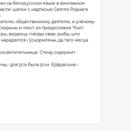
нен на белорусском языке в винтажном
асти: шапки с надписью Святло Роднага
:
ателю, общественному деятелю, и учёному-
орины и текст из предисловия “Кнігі
етры, ведаюць гнёзды свае; рыбы, што
е нарадзіліся і ўскормлены, да таго месца
просветительнице. Стенд содержит
,- для ўсіх была ўсім. Еўфрасіння -