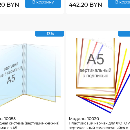
В корзину
В корз
20 BYN
442.20 BYN
-13%
: 10055
Модель: 10020
дная система (вертушка-книжка)
Пластиковый карман для ФОТО 
рманов А5
вертикальный самоклеящийся с