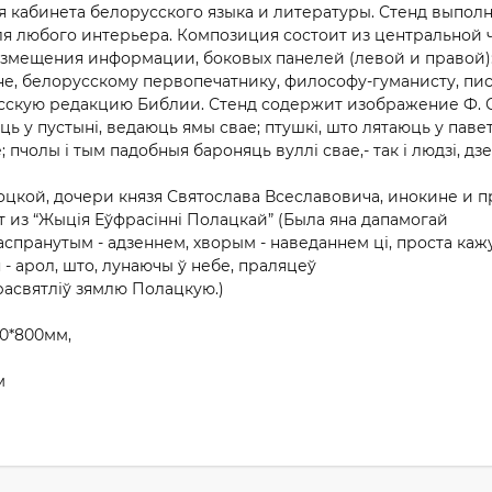
я кабинета белорусского языка и литературы. Стенд выпол
ля любого интерьера. Композиция состоит из центральной ч
азмещения информации, боковых панелей (левой и правой)
, белорусскому первопечатнику, философу-гуманисту, пис
сскую редакцию Библии. Стенд содержит изображение Ф. Ск
яць у пустыні, ведаюць ямы свае; птушкі, што лятаюць у пав
 пчолы і тым падобныя бароняць вуллі свае,- так і людзі, дз
цкой, дочери князя Святослава Всеславовича, инокине и 
из “Жыція Еўфрасінні Полацкай” (Была яна дапамогай
анутым - адзеннем, хворым - наведаннем ці, проста кажучы
 - арол, што, лунаючы ў небе, праляцеў
прасвятліў зямлю Полацкую.)
20*800мм,
м