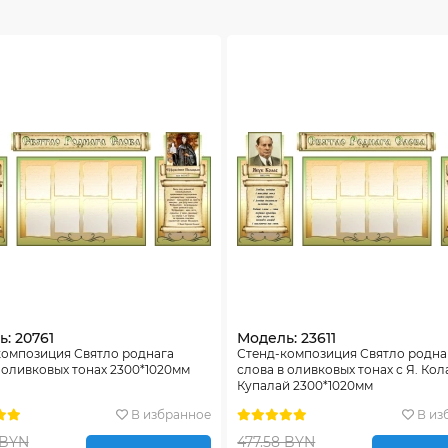
: 20761
Модель: 23611
композиция Святло роднага
Стенд-композиция Святло родна
 оливковых тонах 2300*1020мм
слова в оливковых тонах с Я. Кола
Купалай 2300*1020мм
В избранное
В из
 BYN
477.58 BYN