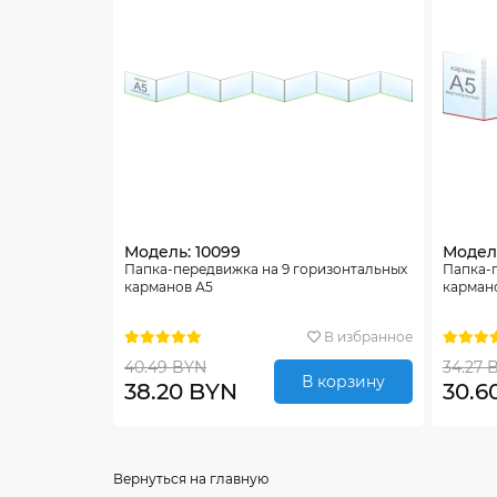
Модель: 10099
Модель
Папка-передвижка на 9 горизонтальных
Папка-
карманов А5
карман
В избранное
40.49 BYN
34.27 
В корзину
38.20 BYN
30.6
Вернуться на главную