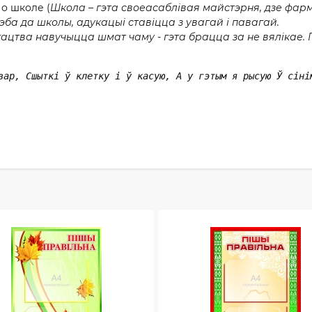
 о школе (
Школа – гэта своеасаблівая майстэрня, дзе фа
эба да школы, адукацыі ставіцца з увагай і павагай.
ацтва навучыцца шмат чаму - гэта брацца за не вялiкае.
вар, Сшыткі ў клетку і ў касую, А у гэтым я рысую Ў сіні