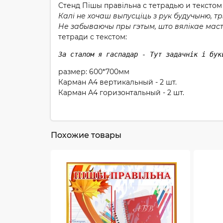
Стенд Пiшы правiльна с тетрадью и текстом
Калі не хочаш выпусціць з рук будучыню, тр
Не забываючы пры гэтым, што вялікае маст
тетради с текстом:
За сталом я гаспадар - Тут задачнік і бук
размер: 600*700мм
Карман А4 вертикальный - 2 шт.
Карман А4 горизонтальный - 2 шт.
Похожие товары