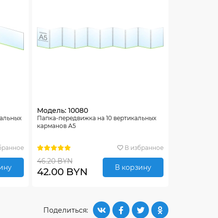
Модель: 10080
тальных
Папка-передвижка на 10 вертикальных
карманов А5
бранное
В избранное
46.20 BYN
ину
В корзину
42.00 BYN
Поделиться: