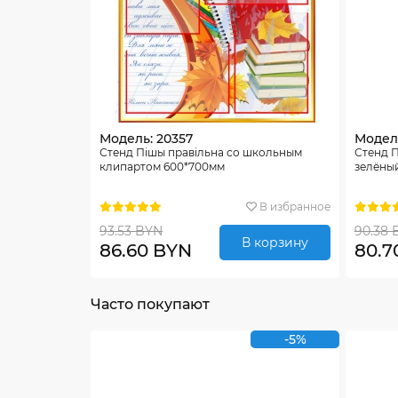
Модель: 20357
Модел
Стенд Пiшы правiльна со школьным
Стенд П
клипартом 600*700мм
зелёны
В избранное
93.53 BYN
90.38 
В корзину
86.60 BYN
80.7
Часто покупают
-5%