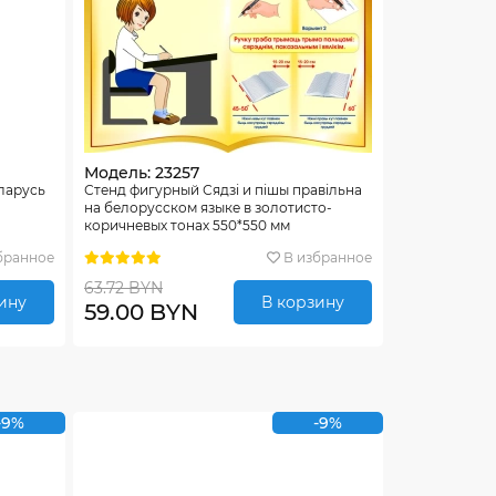
Модель: 23257
еларусь
Стенд фигурный Сядзi и пiшы правiльна
на белорусском языке в золотисто-
коричневых тонах 550*550 мм
бранное
В избранное
63.72 BYN
ину
В корзину
59.00 BYN
-9%
-9%