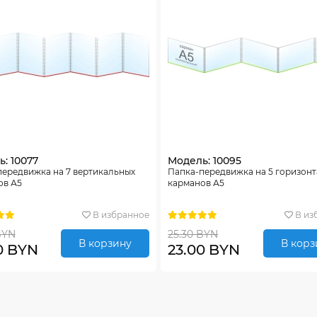
: 10077
Модель: 10095
передвижка на 7 вертикальных
Папка-передвижка на 5 горизон
ов А5
карманов А5
В избранное
В из
BYN
25.30 BYN
В корзину
В корз
0 BYN
23.00 BYN