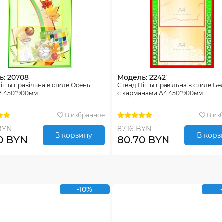
ь: 20708
Модель: 22421
iшы правiльна в стиле Осень
Стенд Пiшы правiльна в стиле Б
й 450*900мм
с карманами А4 450*900мм
В избранное
В из
BYN
87.16 BYN
В корзину
В корз
0 BYN
80.70 BYN
-10%