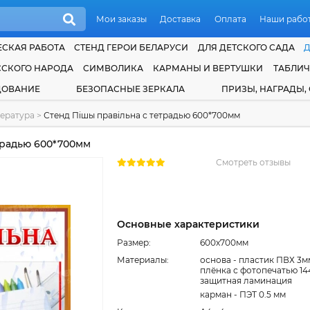
Мои заказы
Доставка
Оплата
Наши рабо
СКАЯ РАБОТА
СТЕНД ГЕРОИ БЕЛАРУСИ
ДЛЯ ДЕТСКОГО САДА
ССКОГО НАРОДА
СИМВОЛИКА
КАРМАНЫ И ВЕРТУШКИ
ТАБЛИ
ДОВАНИЕ
БЕЗОПАСНЫЕ ЗЕРКАЛА
ПРИЗЫ, НАГРАДЫ,
тература
>
Стенд Пiшы правiльна с тетрадью 600*700мм
традью 600*700мм
Смотреть отзывы
Основные характеристики
Размер:
600x700мм
Материалы:
основа - пластик ПВХ 3м
плёнка с фотопечатью 14
защитная ламинация
карман - ПЭТ 0.5 мм