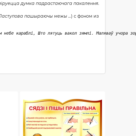
рмiруецца думка падрастаючага пакалення.
 Паступова пашыраючы межы ...
) с фоном из
м небе караблі, Што лятуць вакол зямлі. Маляваў учора зо