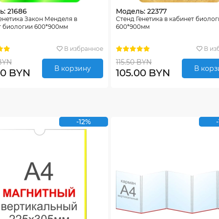
: 21686
Модель: 22377
енетика Закон Менделя в
Стенд Генетика в кабинет биоло
т биологии 600*900мм
600*900мм
В избранное
В из
 BYN
115.50 BYN
В корзину
В корз
00 BYN
105.00 BYN
-12%