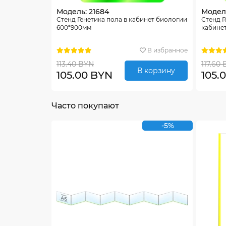
Модель: 21684
Модель
Стенд Генетика пола в кабинет биологии
Стенд Г
600*900мм
кабине
В избранное
113.40 BYN
117.60
В корзину
105.00 BYN
105.
Часто покупают
-5%