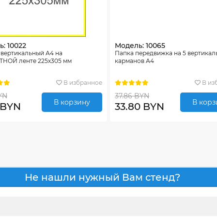
: 10022
Модель: 10065
 вертикальный А4 на
Папка передвижка на 5 вертикал
НОЙ ленте 225х305 мм
карманов А4
В избранное
В из
YN
37.86 BYN
В корзину
В корз
 BYN
33.80 BYN
Не нашли нужный Вам стенд?