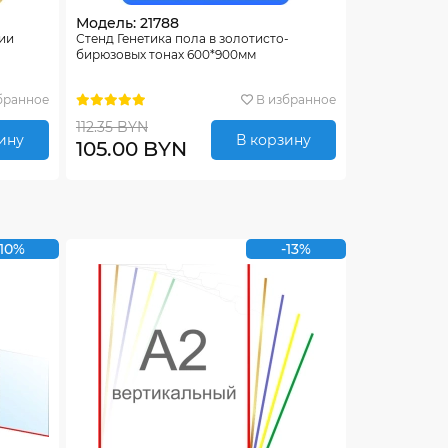
Модель: 21788
гии
Стенд Генетика пола в золотисто-
бирюзовых тонах 600*900мм
бранное
В избранное
112.35 BYN
ину
В корзину
105.00 BYN
-10%
-13%