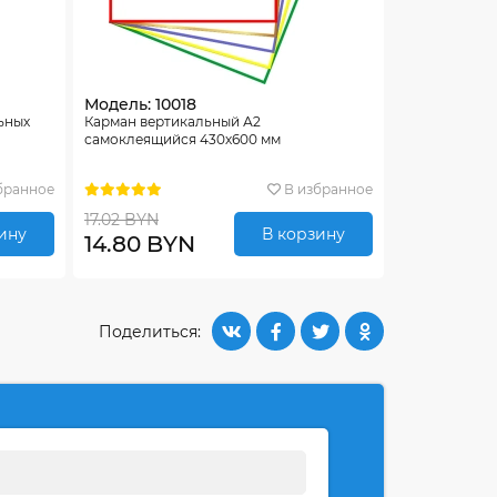
Модель: 10018
ьных
Карман вертикальный А2
самоклеящийся 430х600 мм
бранное
В избранное
17.02 BYN
ину
В корзину
14.80 BYN
Поделиться: