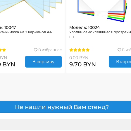
: 10047
Модель: 10024
ка-книжка на 7 карманов А4
Уголки самоклеящиеся прозрачн
шт
В избранное
В из
BYN
0.00 BYN
В корзину
В корз
0 BYN
9.70 BYN
Не нашли нужный Вам стенд?