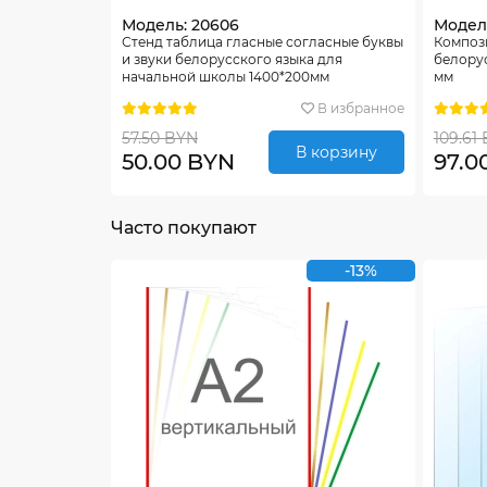
Модель: 20606
Модель
Стенд таблица гласные согласные буквы
Компози
и звуки белорусского языка для
белорус
начальной школы 1400*200мм
мм
В избранное
57.50 BYN
109.61
В корзину
50.00 BYN
97.0
Часто покупают
-13%