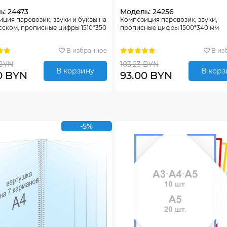
: 24473
Модель: 24256
ция паровозик, звуки и буквы на
Композиция паровозик, звуки,
ском, прописные цифры 1510*350
прописные цифры 1500*340 мм
В избранное
В из
 BYN
103.23 BYN
В корзину
В корз
0 BYN
93.00 BYN
-5%