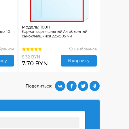
Модель: 10011
ые 40
Карман вертикальный А4 объёмный
самоклеящийся 225х305 мм
бранное
В избранное
8.32 BYN
ину
В корзину
7.70 BYN
Поделиться: