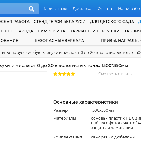
Мои заказы
Доставка
Оплата
Наши рабо
СКАЯ РАБОТА
СТЕНД ГЕРОИ БЕЛАРУСИ
ДЛЯ ДЕТСКОГО САДА
ССКОГО НАРОДА
СИМВОЛИКА
КАРМАНЫ И ВЕРТУШКИ
ТАБЛИ
ДОВАНИЕ
БЕЗОПАСНЫЕ ЗЕРКАЛА
ПРИЗЫ, НАГРАДЫ,
нд Белорусские буквы, звуки и числа от 0 до 20 в золотистых тонах 15
уки и числа от 0 до 20 в золотистых тонах 1500*350мм
Смотреть отзывы
Основные характеристики
Размер:
1500x350мм
Материалы:
основа - пластик ПВХ 3м
плёнка с фотопечатью 14
защитная ламинация
Комплектация:
cаморезы с дюбелями