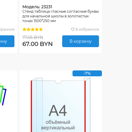
Модель: 23231
Стенд таблица гласные согласные буквы
для начальной школы в золотистых
тонах 1500*250 мм
бранное
В избранное
77.05 BYN
ину
В корзину
67.00 BYN
-7%