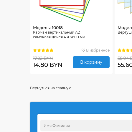
Модель: 10018
Модель
Карман вертикальный А2
Вертуш
самоклеящийся 430х600 мм
В избранное
17.02 BYN
58.94 
В корзину
14.80 BYN
55.6
Вернуться на главную