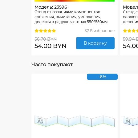
Модель: 23596
Модель
Стенд с названиями компонентов
Стенд 
сложения, вычитания, умножения,
сложени
деления в радужных тонах 550*550мм
деления
В избранное
56.70 BYN
59.94 
В корзину
54.00 BYN
54.0
Часто покупают
-6%