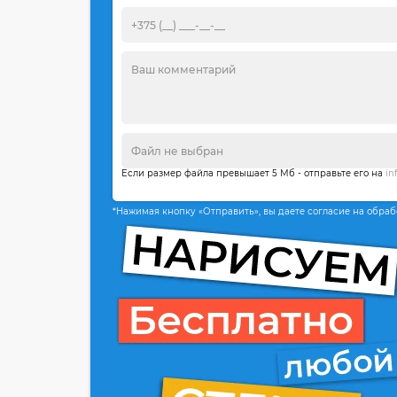
Если размер файла превышает 5 Мб - отправьте его на
in
*Нажимая кнопку «Отправить», вы даете согласие на обра