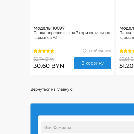
Модель: 10097
Модель
Папка-передвижка на 7 горизонтальных
Папка-
карманов А5
карман
В избранное
32.74 BYN
55.81 
В корзину
30.60 BYN
51.2
Вернуться на главную