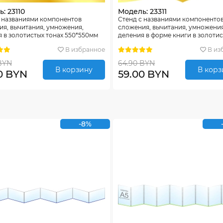
: 23110
Модель: 23311
с названиями компонентов
Стенд с названиями компоненто
я, вычитания, умножения,
сложения, вычитания, умножения
 в золотистых тонах 550*550мм
деления в форме книги в золоти
тонах 550*550мм
В избранное
В из
BYN
64.90 BYN
В корзину
В корз
0 BYN
59.00 BYN
-8%