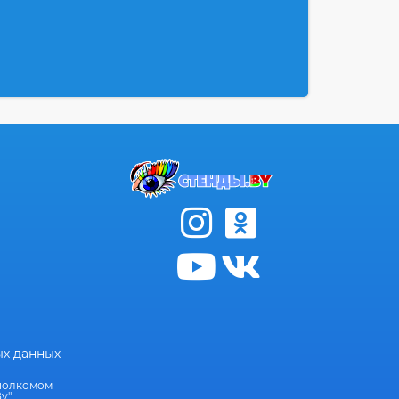
ых данных
сполкомом
у"