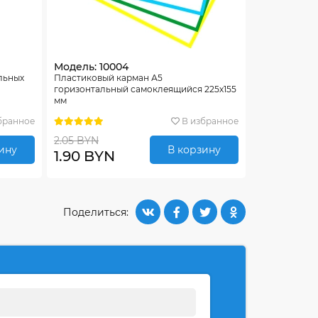
Модель: 10004
льных
Пластиковый карман А5
горизонтальный самоклеящийся 225х155
мм
бранное
В избранное
2.05 BYN
ину
В корзину
1.90 BYN
Поделиться: