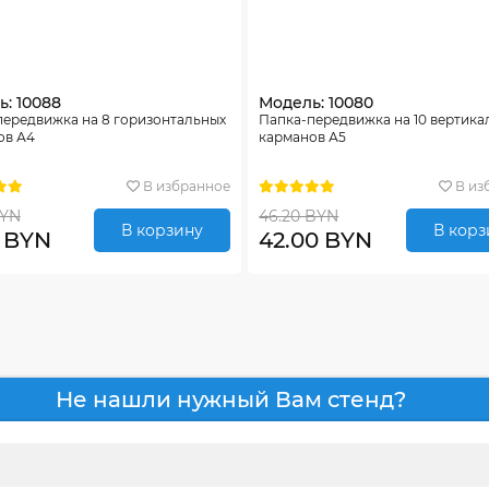
: 10088
Модель: 10080
передвижка на 8 горизонтальных
Папка-передвижка на 10 вертика
ов А4
карманов А5
В избранное
В из
BYN
46.20 BYN
В корзину
В корз
0 BYN
42.00 BYN
Не нашли нужный Вам стенд?