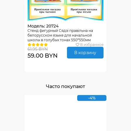
Модель: 20724
Стенд фигурный Сядзi правiльна на
белорусском языке для начальной
школы в голубых тонах 550*550мм
В избранное
61.95 BYN
В корзину
59.00 BYN
Часто покупают
-4%