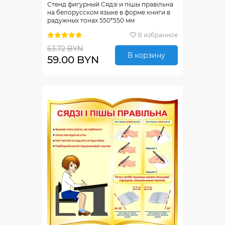
Стенд фигурный Сядзi и пiшы правiльна
на белорусском языке в форме книги в
радужных тонах 550*550 мм
В избранное
63.72 BYN
В корзину
59.00 BYN