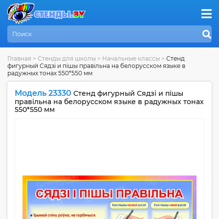
Главная
>
Стенды для школы
>
Начальные классы
>
Стенд
фигурный Сядзi и пiшы правiльна на белорусском языке в
радужных тонах 550*550 мм
Модель 23330
Стенд фигурный Сядзi и пiшы
правiльна на белорусском языке в радужных тонах
550*550 мм