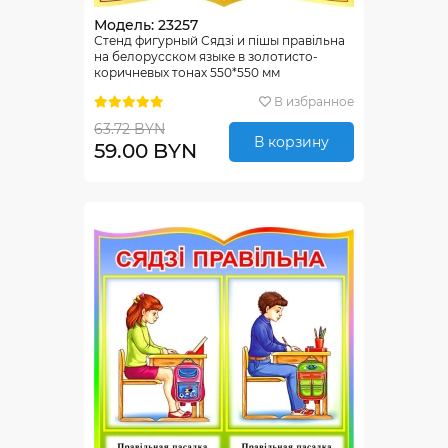
Модель: 23257
Стенд фигурный Сядзi и пiшы правiльна
на белорусском языке в золотисто-
коричневых тонах 550*550 мм
В избранное
63.72 BYN
В корзину
59.00 BYN