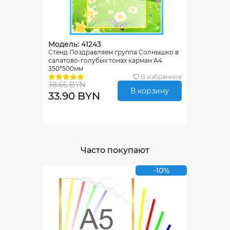
Модель: 41243
Стенд Поздравляем группа Солнышко в
салатово-голубых тонах карман А4
350*500мм
В избранное
38.65 BYN
В корзину
33.90 BYN
Часто покупают
-10%