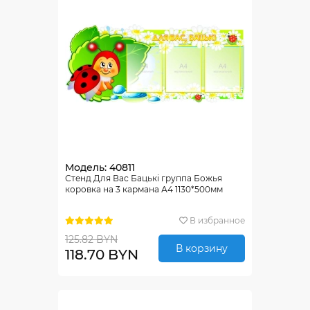
Модель: 40811
Стенд Для Вас Бацькi группа Божья
коровка на 3 кармана А4 1130*500мм
В избранное
125.82 BYN
В корзину
118.70 BYN