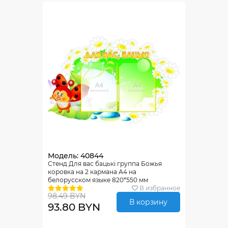
Модель: 40844
Стенд Для вас бацькi группа Божья
коровка на 2 кармана А4 на
белорусском языке 820*550 мм
В избранное
98.49 BYN
В корзину
93.80 BYN