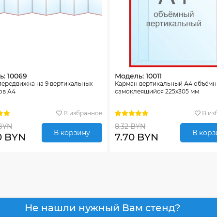
: 10069
Модель: 10011
передвижка на 9 вертикальных
Карман вертикальный А4 объём
ов А4
самоклеящийся 225х305 мм
В избранное
В из
BYN
8.32 BYN
В корзину
В корз
0 BYN
7.70 BYN
Не нашли нужный Вам стенд?