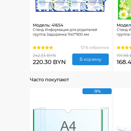
Модель: 41654
Модель
Стенд Информация для родителей
Стенд 
группа Задоринка 1140*900 мм
группа 
В избранное
242.33 BYN
191.98
В корзину
220.30 BYN
168.
Часто покупают
-9%