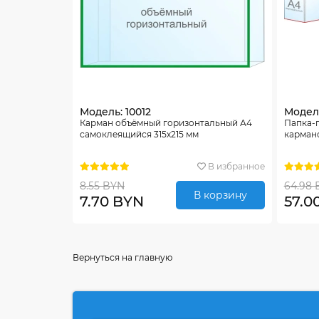
Модель: 10012
Модель
Карман объёмный горизонтальный А4
Папка-
самоклеящийся 315х215 мм
карман
В избранное
8.55 BYN
64.98 
В корзину
7.70 BYN
57.0
Вернуться на главную