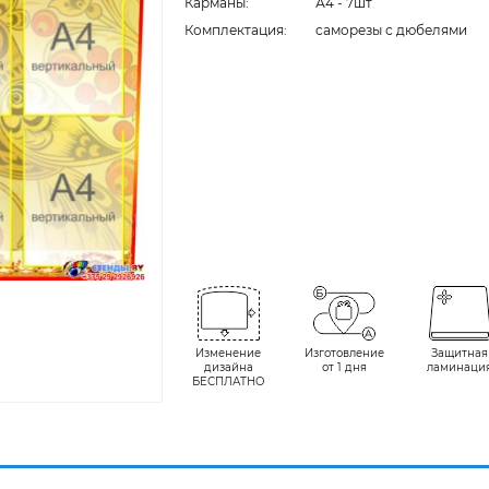
Карманы:
А4 - 7шт
Комплектация:
cаморезы с дюбелями
Изменение
Изготовление
Защитная
дизайна
от 1 дня
ламинаци
БЕСПЛАТНО