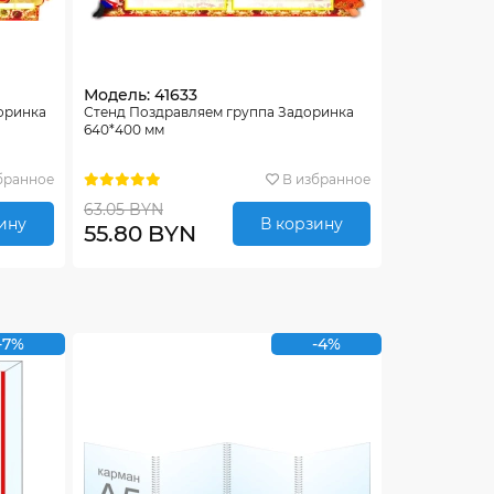
Модель: 41633
доринка
Стенд Поздравляем группа Задоринка
640*400 мм
бранное
В избранное
63.05 BYN
ину
В корзину
55.80 BYN
-7%
-4%