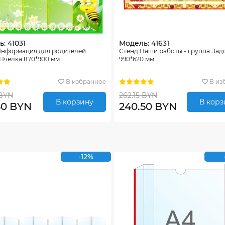
: 41031
Модель: 41631
Информация для родителей
Стенд Наши работы - группа За
Пчелка 870*900 мм
990*620 мм
В избранное
В из
 BYN
262.15 BYN
В корзину
В корз
40 BYN
240.50 BYN
-12%