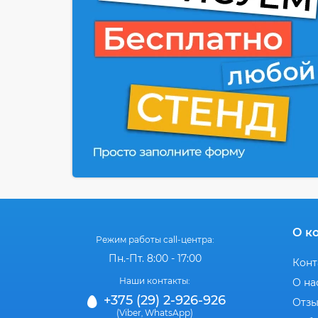
О к
Режим работы call-центра:
Пн.-Пт. 8:00 - 17:00
Конт
Наши контакты:
О на
+375 (29) 2-926-926
Отз
(Viber
WhatsApp)
,