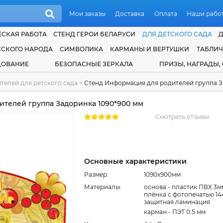
Мои заказы
Доставка
Оплата
Наши рабо
СКАЯ РАБОТА
СТЕНД ГЕРОИ БЕЛАРУСИ
ДЛЯ ДЕТСКОГО САДА
ССКОГО НАРОДА
СИМВОЛИКА
КАРМАНЫ И ВЕРТУШКИ
ТАБЛИ
ДОВАНИЕ
БЕЗОПАСНЫЕ ЗЕРКАЛА
ПРИЗЫ, НАГРАДЫ,
телей для детского сада
>
Стенд Информация для родителей группа З
телей группа Задоринка 1090*900 мм
Смотреть отзывы
Основные характеристики
Размер:
1090x900мм
Материалы:
основа - пластик ПВХ 3м
плёнка с фотопечатью 14
защитная ламинация
карман - ПЭТ 0.5 мм