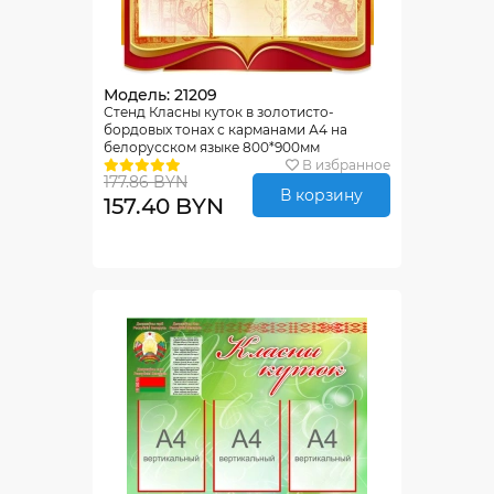
Модель: 21209
Стенд Класны куток в золотисто-
бордовых тонах с карманами А4 на
белорусском языке 800*900мм
В избранное
177.86 BYN
В корзину
157.40 BYN