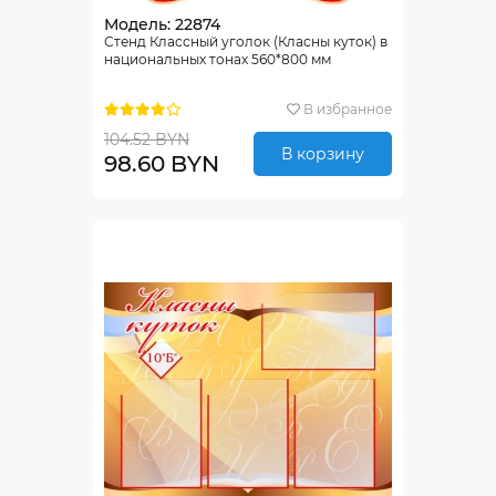
Модель: 22874
Стенд Классный уголок (Класны куток) в
национальных тонах 560*800 мм
В избранное
104.52 BYN
В корзину
98.60 BYN