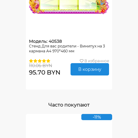
Модель: 40538
Стенд Для вас родители - Винипух на 3
кармана А4 970*460 мм
В избранное
110.06 BYN
В корзину
95.70 BYN
Часто покупают
-11%