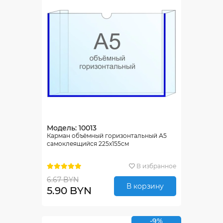
Модель: 10013
Карман объёмный горизонтальный А5
самоклеящийся 225х155см
В избранное
6.67 BYN
В корзину
5.90 BYN
-9%