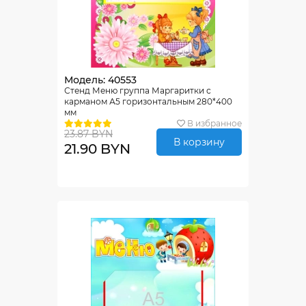
Модель: 40553
Стенд Меню группа Маргаритки с
карманом А5 горизонтальным 280*400
мм
В избранное
23.87 BYN
В корзину
21.90 BYN